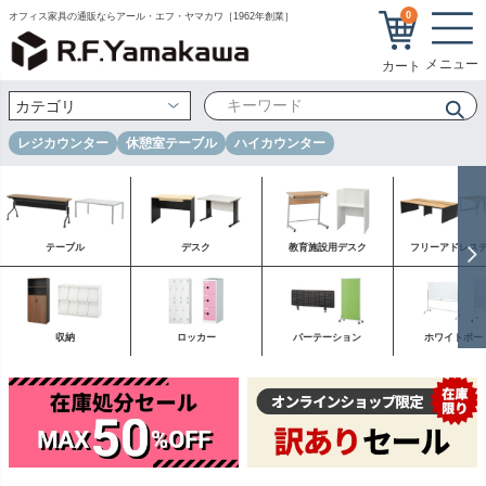
0
オフィス家具の通販ならアール・エフ・ヤマカワ［1962年創業］
レジカウンター
休憩室テーブル
ハイカウンター
テーブル
デスク
教育施設用デスク
フリーアドレス
収納
ロッカー
パーテーション
ホワイトボー