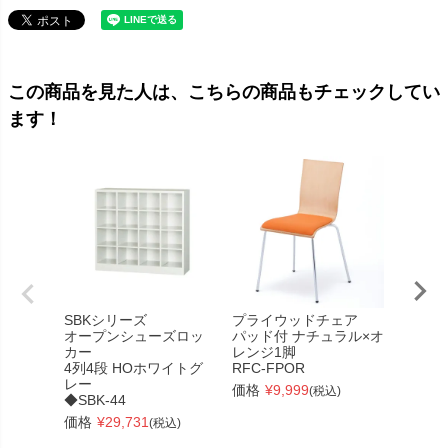
この商品を見た人は、こちらの商品もチェックしてい
ます！
SBKシリーズ
プライウッドチェア
スクエ
オープンシューズロッ
パッド付 ナチュラル×オ
ファブ
カー
レンジ1脚
グリー
4列4段 HOホワイトグ
RFC-FPOR
RFSSF
レー
価格
¥
9,999
価格
¥
(税込)
◆SBK-44
価格
¥
29,731
(税込)