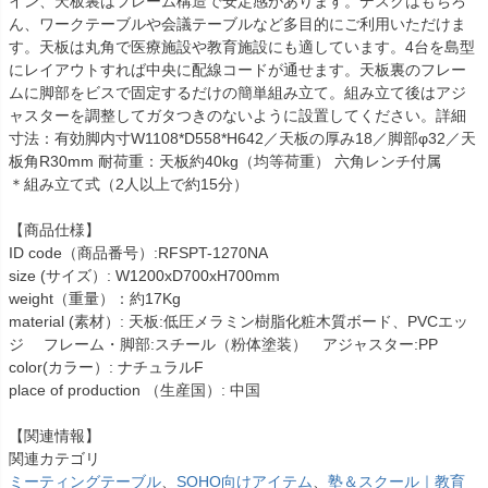
イン、天板裏はフレーム構造で安定感があります。デスクはもちろ
ん、ワークテーブルや会議テーブルなど多目的にご利用いただけま
す。天板は丸角で医療施設や教育施設にも適しています。4台を島型
にレイアウトすれば中央に配線コードが通せます。天板裏のフレー
ムに脚部をビスで固定するだけの簡単組み立て。組み立て後はアジ
ャスターを調整してガタつきのないように設置してください。詳細
寸法：有効脚内寸W1108*D558*H642／天板の厚み18／脚部φ32／天
板角R30mm 耐荷重：天板約40kg（均等荷重） 六角レンチ付属
＊組み立て式（2人以上で約15分）
【商品仕様】
ID code（商品番号）:RFSPT-1270NA
size (サイズ）: W1200xD700xH700mm
weight（重量）：約17Kg
material (素材）: 天板:低圧メラミン樹脂化粧木質ボード、PVCエッ
ジ フレーム・脚部:スチール（粉体塗装） アジャスター:PP
color(カラー）: ナチュラルF
place of production （生産国）: 中国
【関連情報】
関連カテゴリ
ミーティングテーブル
、
SOHO向けアイテム
、
塾＆スクール｜教育