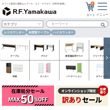
0
オフィス家具の通販ならアール・エフ・ヤマカワ［1962年創業］
レジカウンター
休憩室テーブル
ハイカウンター
テーブル
デスク
教育施設用デスク
フリーアドレス
収納
ロッカー
パーテーション
ホワイトボー