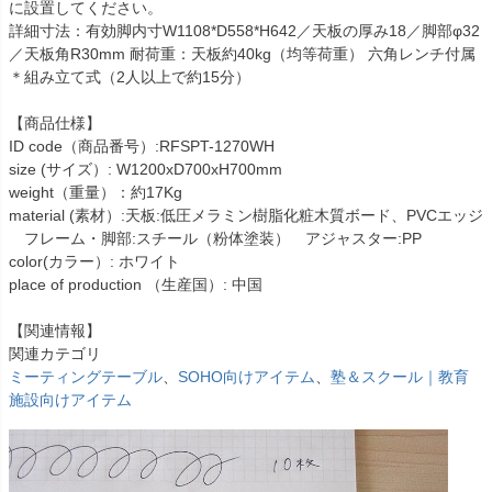
に設置してください。
詳細寸法：有効脚内寸W1108*D558*H642／天板の厚み18／脚部φ32
／天板角R30mm 耐荷重：天板約40kg（均等荷重） 六角レンチ付属
＊組み立て式（2人以上で約15分）
【商品仕様】
ID code（商品番号）:RFSPT-1270WH
size (サイズ）: W1200xD700xH700mm
weight（重量）：約17Kg
material (素材）:天板:低圧メラミン樹脂化粧木質ボード、PVCエッジ
フレーム・脚部:スチール（粉体塗装） アジャスター:PP
color(カラー）: ホワイト
place of production （生産国）: 中国
【関連情報】
関連カテゴリ
ミーティングテーブル
、
SOHO向けアイテム
、
塾＆スクール｜教育
施設向けアイテム