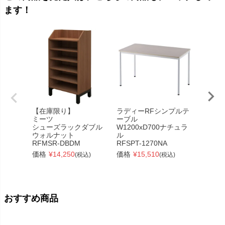
ます！
【在庫限り】
ラディーRFシンプルテ
RFPC
ミーツ
ーブル
W800
シューズラックダブル
W1200xD700ナチュラ
ト
ウォルナット
ル
RFPCB
RFMSR-DBDM
RFSPT-1270NA
価格
¥
価格
¥
14,250
価格
¥
15,510
(税込)
(税込)
おすすめ商品