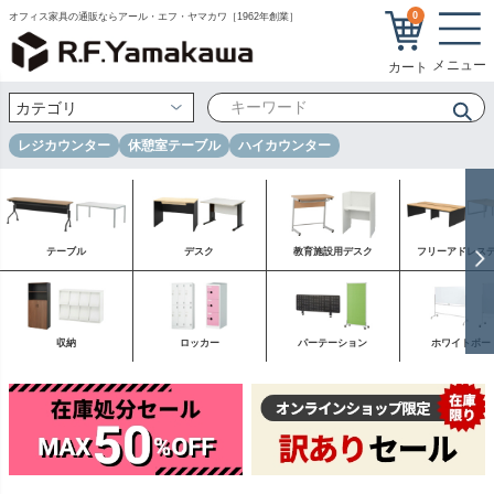
0
オフィス家具の通販ならアール・エフ・ヤマカワ［1962年創業］
レジカウンター
休憩室テーブル
ハイカウンター
テーブル
デスク
教育施設用デスク
フリーアドレス
収納
ロッカー
パーテーション
ホワイトボー