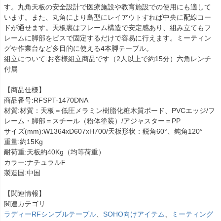
す。丸角天板の安全設計で医療施設や教育施設での使用にも適して
います。また、丸角により島型にレイアウトすれば中央に配線コー
ドが通せます。天板裏はフレーム構造で安定感あり、組み立てもフ
レームに脚部をビスで固定するだけで容易に行えます。ミーティン
グや作業台など多目的に使える4本脚テーブル。
組立について:お客様組立商品です（2人以上で約15分）六角レンチ
付属
【商品仕様】
商品番号:RFSPT-1470DNA
材質:材質：天板＝低圧メラミン樹脂化粧木質ボード、PVCエッジ/フ
レーム・脚部＝スチール（粉体塗装）/アジャスター＝PP
サイズ(mm):W1364xD607xH700/天板形状：鋭角60°、鈍角120°
重量:約15Kg
耐荷重:天板約40Kg（均等荷重）
カラー:ナチュラルF
製造国:中国
【関連情報】
関連カテゴリ
ラディーRFシンプルテーブル
、
SOHO向けアイテム
、
ミーティング