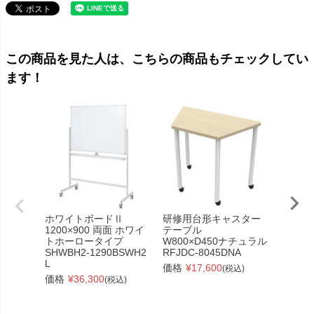
この商品を見た人は、こちらの商品もチェックしてい
ます！
ホワイトボードⅡ
研修用台形キャスター
研修用
1200×900 両面 ホワイ
テーブル
テーブ
トホーロータイプ
W800×D450ナチュラル
W800
SHWBH2-1290BSWH2
RFJDC-8045DNA
RFJDC
L
価格
¥
17,600
価格
¥
(税込)
価格
¥
36,300
(税込)