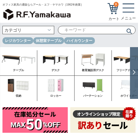
0
オフィス家具の通販ならアール・エフ・ヤマカワ［1962年創業］
レジカウンター
休憩室テーブル
ハイカウンター
テーブル
デスク
教育施設用デスク
フリーアドレス
収納
ロッカー
パーテーション
ホワイトボー