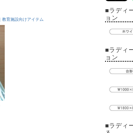
■ラディ
ョン
｜教育施設向けアイテム
■ラディ
ョン
■ラディ
る