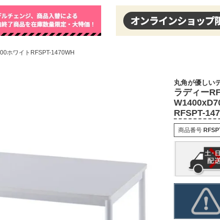
0ホワイトRFSPT-1470WH
丸角が優しい
ラディーR
W1400xD
RFSPT-14
商品番号
RFSP