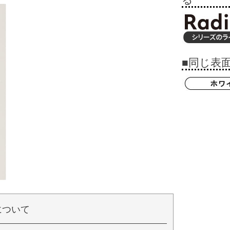
■同じ表
について