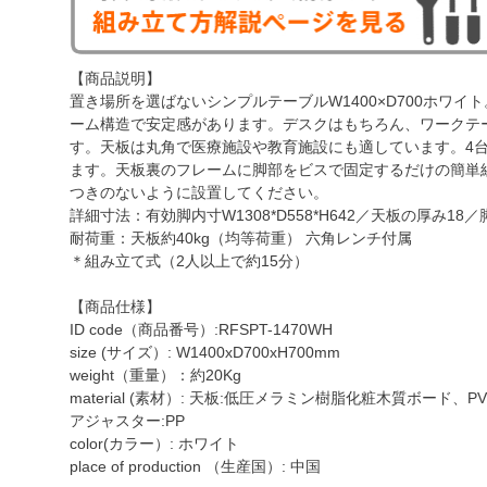
【商品説明】
置き場所を選ばないシンプルテーブルW1400×D700ホワ
ーム構造で安定感があります。デスクはもちろん、ワークテ
す。天板は丸角で医療施設や教育施設にも適しています。4
ます。天板裏のフレームに脚部をビスで固定するだけの簡単
つきのないように設置してください。
詳細寸法：有効脚内寸W1308*D558*H642／天板の厚み18／
耐荷重：天板約40kg（均等荷重） 六角レンチ付属
＊組み立て式（2人以上で約15分）
【商品仕様】
ID code（商品番号）:RFSPT-1470WH
size (サイズ）: W1400xD700xH700mm
weight（重量）：約20Kg
material (素材）: 天板:低圧メラミン樹脂化粧木質ボ
アジャスター:PP
color(カラー）: ホワイト
place of production （生産国）: 中国