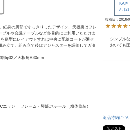
KA
2
投稿日
2018/0
イト。細身の脚部ですっきりしたデザイン、天板裏はフレ
ーブルや会議テーブルなど多目的にご利用いただけま
シンプル
台を島型にレイアウトすれば中央に配線コードが通せ
おいても
組み立て。組み立て後はアジャスターを調整してガタ
脚部φ32／天板角R30mm
ード、PVCエッジ フレーム・脚部:スチール（粉体塗装）
返品特約につ