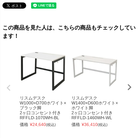
この商品を見た人は、こちらの商品もチェックしてい
ます！
リスムデスク
リスムデスク
リスム
W1000×D700ホワイト×
W1400×D600ホワイト×
W140
ブラック脚
ホワイト脚
ル×ブ
2ヶ口コンセント付き
2ヶ口コンセント付き
2ヶ口
RFFLD-1070WH-BL
RFFLD-1460WH-WL
RFFLD
価格
¥
24,640
価格
¥
36,410
価格
¥
(税込)
(税込)