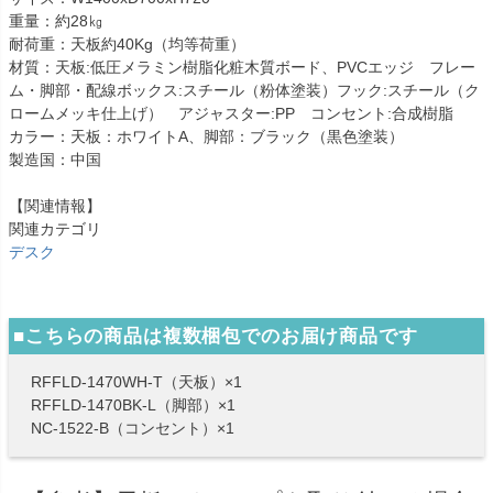
重量：約28㎏
耐荷重：天板約40Kg（均等荷重）
材質：天板:低圧メラミン樹脂化粧木質ボード、PVCエッジ フレー
ム・脚部・配線ボックス:スチール（粉体塗装）フック:スチール（ク
ロームメッキ仕上げ） アジャスター:PP コンセント:合成樹脂
カラー：天板：ホワイトA、脚部：ブラック（黒色塗装）
製造国：中国
【関連情報】
関連カテゴリ
デスク
■こちらの商品は複数梱包でのお届け商品です
RFFLD-1470WH-T（天板）×1
RFFLD-1470BK-L（脚部）×1
NC-1522-B（コンセント）×1