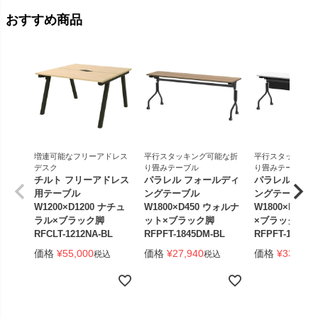
おすすめ商品
増連可能なフリーアドレス
平行スタッキング可能な折
平行スタッキング
デスク
り畳みテーブル
り畳みテーブル
チルト フリーアドレス
パラレル フォールディ
パラレル フォ
用テーブル
ングテーブル
ングテーブル
W1200×D1200 ナチュ
W1800×D450 ウォルナ
W1800×D450
ラル×ブラック脚
ット×ブラック脚
×ブラック脚 
RFCLT-1212NA-BL
RFPFT-1845DM-BL
RFPFT-1845W
価格
¥
55,000
価格
¥
27,940
価格
¥
33,440
税込
税込