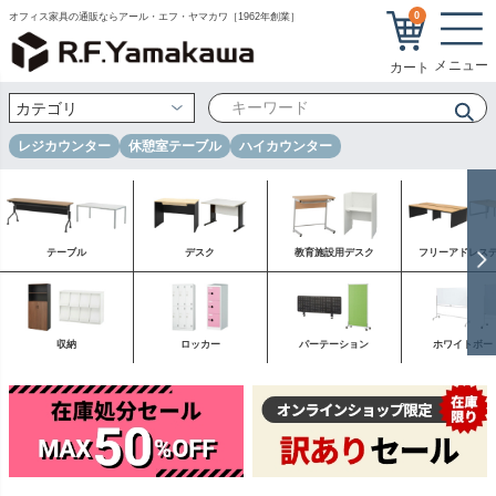
0
オフィス家具の通販ならアール・エフ・ヤマカワ［1962年創業］
レジカウンター
休憩室テーブル
ハイカウンター
テーブル
デスク
教育施設用デスク
フリーアドレス
収納
ロッカー
パーテーション
ホワイトボー