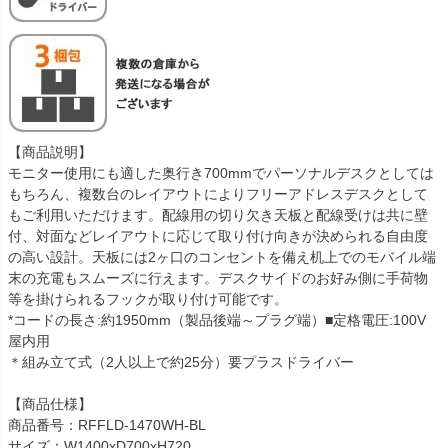
【商品説明】
モニター使用にも適した奥行き700mmでパーソナルデスクとしては
もちろん、複数台のレイアウトによりフリーアドレスデスクとして
もご利用いただけます。配線用の切り欠き天板と配線受けは共に壁
付、対面などレイアウトに応じて取り付け向きが決められる自由度
の高い設計。天板には2ヶ口のコンセントを備え机上でのモバイル端
末の充電もスムーズに行えます。デスクサイドのお好み側に手荷物
等を掛けられるフックが取り付け可能です。
*コードの長さ:約1950mm（製品後端～プラグ端）■定格電圧:100V
屋内用
＊組み立て式（2人以上で約25分）要プラスドライバー
【商品仕様】
商品番号：RFFLD-1470WH-BL
サイズ：W1400xD700xH720