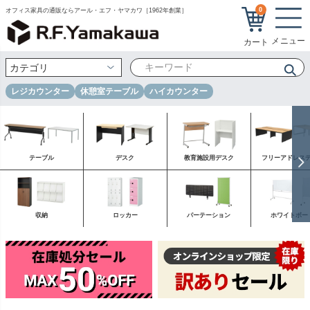
0
オフィス家具の通販ならアール・エフ・ヤマカワ［1962年創業］
レジカウンター
休憩室テーブル
ハイカウンター
テーブル
デスク
教育施設用デスク
フリーアドレス
収納
ロッカー
パーテーション
ホワイトボー