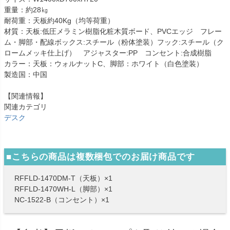
重量：約28㎏
耐荷重：天板約40Kg（均等荷重）
材質：天板:低圧メラミン樹脂化粧木質ボード、PVCエッジ フレー
ム・脚部・配線ボックス:スチール（粉体塗装）フック:スチール（ク
ロームメッキ仕上げ） アジャスター:PP コンセント:合成樹脂
カラー：天板：ウォルナットC、脚部：ホワイト（白色塗装）
製造国：中国
【関連情報】
関連カテゴリ
デスク
■こちらの商品は複数梱包でのお届け商品です
RFFLD-1470DM-T（天板）×1
RFFLD-1470WH-L（脚部）×1
NC-1522-B（コンセント）×1