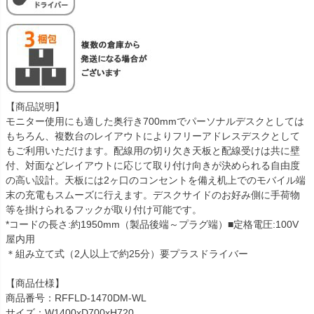
【商品説明】
モニター使用にも適した奥行き700mmでパーソナルデスクとしては
もちろん、複数台のレイアウトによりフリーアドレスデスクとして
もご利用いただけます。配線用の切り欠き天板と配線受けは共に壁
付、対面などレイアウトに応じて取り付け向きが決められる自由度
の高い設計。天板には2ヶ口のコンセントを備え机上でのモバイル端
末の充電もスムーズに行えます。デスクサイドのお好み側に手荷物
等を掛けられるフックが取り付け可能です。
*コードの長さ:約1950mm（製品後端～プラグ端）■定格電圧:100V
屋内用
＊組み立て式（2人以上で約25分）要プラスドライバー
【商品仕様】
商品番号：RFFLD-1470DM-WL
サイズ：W1400xD700xH720