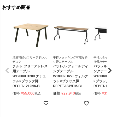
おすすめ商品
増連可能なフリーアドレス
平行スタッキング可能な折
平行スタッキング
デスク
り畳みテーブル
り畳みテーブル
チルト フリーアドレス
パラレル フォールディ
パラレル フォ
用テーブル
ングテーブル
ングテーブル
W1200×D1200 ナチュ
W1800×D450 ウォルナ
W1800×D450
ラル×ブラック脚
ット×ブラック脚
×ブラック脚 
RFCLT-1212NA-BL
RFPFT-1845DM-BL
RFPFT-1845W
価格
¥
55,000
価格
¥
27,940
価格
¥
33,440
税込
税込