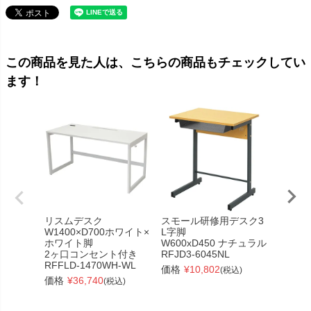
この商品を見た人は、こちらの商品もチェックしてい
ます！
リスムデスク
スモール研修用デスク3
リスム
W1400×D700ホワイト×
L字脚
W120
ホワイト脚
W600xD450 ナチュラル
ット×
2ヶ口コンセント付き
RFJD3-6045NL
2ヶ口
RFFLD-1470WH-WL
RFFLD
価格
¥
10,802
(税込)
価格
¥
36,740
価格
¥
(税込)