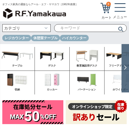
0
オフィス家具の通販ならアール・エフ・ヤマカワ［1962年創業］
レジカウンター
休憩室テーブル
ハイカウンター
テーブル
デスク
教育施設用デスク
フリーアドレス
収納
ロッカー
パーテーション
ホワイトボー