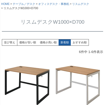
HOME
テーブル／デスク
オフィスデスク・事務机
リスムデスク
リスムデスクW1000×D700
リスムデスクW1000×D700
並び替え
価格が安い順
価格が高い順
新着順
おすすめ順
6
件中
1
-
6
件表示