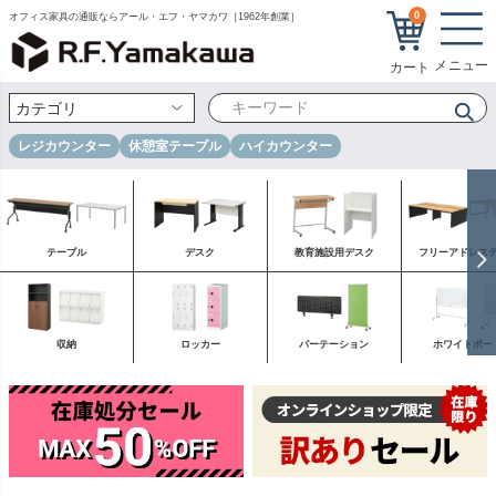
0
オフィス家具の通販ならアール・エフ・ヤマカワ［1962年創業］
レジカウンター
休憩室テーブル
ハイカウンター
テーブル
デスク
教育施設用デスク
フリーアドレス
収納
ロッカー
パーテーション
ホワイトボー