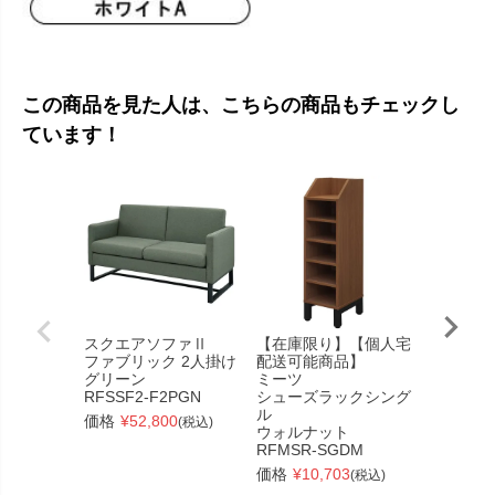
この商品を見た人は、こちらの商品もチェックし
ています！
スクエアソファⅡ
【在庫限り】【個人宅
リスタ 
ファブリック 2人掛け
配送可能商品】
ル
グリーン
ミーツ
1500×7
RFSSF2-F2PGN
シューズラックシング
ト
ル
RFRCT-
価格
¥
52,800
(税込)
ウォルナット
価格
¥
41
RFMSR-SGDM
価格
¥
10,703
(税込)