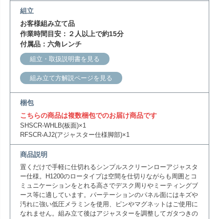
組立
お客様組み立て品
作業時間目安：２人以上で約15分
付属品：六角レンチ
組立・取扱説明書を見る
組み立て方解説ページを見る
梱包
こちらの商品は複数梱包でのお届け商品です
SHSCR-WHLB(板面)×1
RFSCR-AJ2(アジャスター仕様脚部)×1
商品説明
置くだけで手軽に仕切れるシンプルスクリーンローアジャスタ
ー仕様。H1200のロータイプは空間を仕切りながらも周囲とコ
ミュニケーションをとれる高さでデスク周りやミーティングブ
ース等に適しています。パーテーションのパネル面にはキズや
汚れに強い低圧メラミンを使用、ピンやマグネットはご使用に
なれません。組み立て後はアジャスターを調整してガタつきの