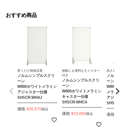
おすすめ商品
置くだけ簡単設置
移動にも便利なキャスター
高さ1200のロ
ノルムシンプルスクリ
付き
ノルムシンプ
ノルムシンプルスクリ
ーン
ーン
ーン
W800ホワイトメラミン
W800xH12
W800ホワイトメラミン
アジャスター仕様
メラミン
キャスター仕様
SHSCR-WHAJ
アジャスター
SHSCR-WHCA
SHSCR-WHL
価格
¥
20,570
税込
価格
¥
23,650
税込
価格
¥
18,92