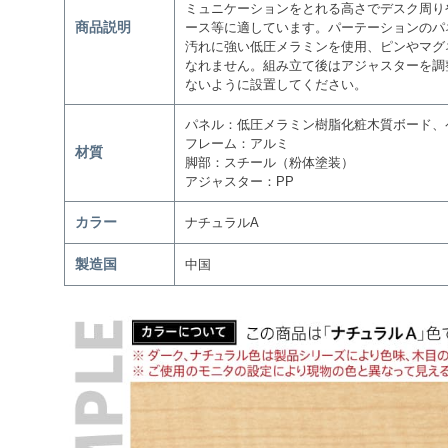
ミュニケーションをとれる高さでデスク周り
商品説明
ース等に適しています。パーテーションのパ
汚れに強い低圧メラミンを使用、ピンやマグ
なれません。組み立て後はアジャスターを調
ないように設置してください。
パネル：低圧メラミン樹脂化粧木質ボード、
フレーム：アルミ
材質
脚部：スチール（粉体塗装）
アジャスター：PP
カラー
ナチュラルA
製造国
中国