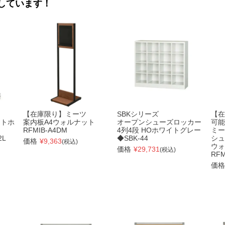
しています！
【在庫限り】ミーツ
SBKシリーズ
【在
イトホ
案内板A4ウォルナット
オープンシューズロッカー
可能
RFMIB-A4DM
4列4段 HOホワイトグレー
ミー
2L
◆SBK-44
シュ
価格
¥
9,363
(税込)
ウォ
価格
¥
29,731
(税込)
RF
価格