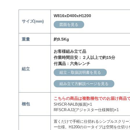
W816xD400xH1200
サイズ(mm)
図面を見る
重量
約9.5Kg
お客様組み立て品
作業時間目安：２人以上で約15分
付属品：六角レンチ
組立
組立・取扱説明書を見る
組み立て方解説ページを見る
こちらの商品は複数梱包でのお届け商品
梱包
SHSCR-NALB(板面)×1
RFSCR-AJ2(アジャスター仕様脚部)×1
置くだけで手軽に仕切れるシンプルスクリー
ー仕様。H1200のロータイプは空間を仕切