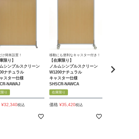
だけ簡単設置！
移動にも便利なキャスター付き！
間仕切りに掲示板機
庫限り】
【在庫限り】
た1台二役のスクリ
シンプルスクリ
ムシンプルスクリーン
ノルムシンプルスクリーン
W800xH1200ブ
200ナチュラル
W1200ナチュラル
アジャスター仕
ャスター仕様
キャスター仕様
RFSCR-BLLXAJ
CR-NAWAJ
SHSCR-NAWCA
庫限り
在庫限り
価格
¥
17,160
税
¥
32,340
価格
¥
35,420
税込
税込