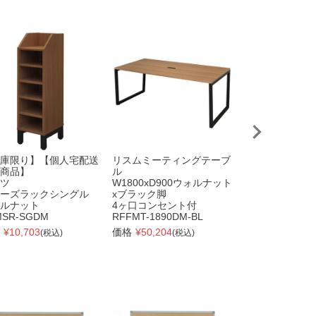
庫限り】【個人宅配送
リスムミーティングテーブ
リスタ カフェ
商品】
ル
丸形 Φ750 ナ
ツ
W1800xD900ウォルナット
RFRCT-750RN
ーズラックシングル
xブラック脚
価格
¥
17,490
(税
ルナット
4ヶ口コンセント付
MSR-SGDM
RFFMT-1890DM-BL
¥
10,703
価格
¥
50,204
(税込)
(税込)