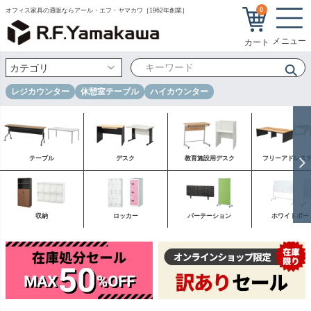
0
オフィス家具の通販ならアール・エフ・ヤマカワ［1962年創業］
レジカウンター
休憩室テーブル
ハイカウンター
テーブル
デスク
教育施設用デスク
フリーアドレス
収納
ロッカー
パーテーション
ホワイトボー