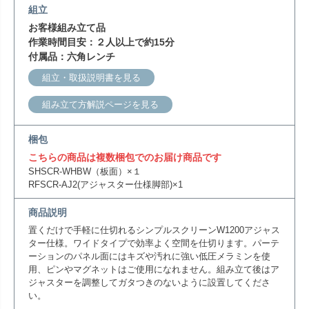
組立
お客様組み立て品
作業時間目安：２人以上で約15分
付属品：六角レンチ
組立・取扱説明書を見る
組み立て方解説ページを見る
梱包
こちらの商品は複数梱包でのお届け商品です
SHSCR-WHBW（板面）×１
RFSCR-AJ2(アジャスター仕様脚部)×1
商品説明
置くだけで手軽に仕切れるシンプルスクリーンW1200アジャス
ター仕様。ワイドタイプで効率よく空間を仕切ります。パーテ
ーションのパネル面にはキズや汚れに強い低圧メラミンを使
用、ピンやマグネットはご使用になれません。組み立て後はア
ジャスターを調整してガタつきのないように設置してくださ
い。