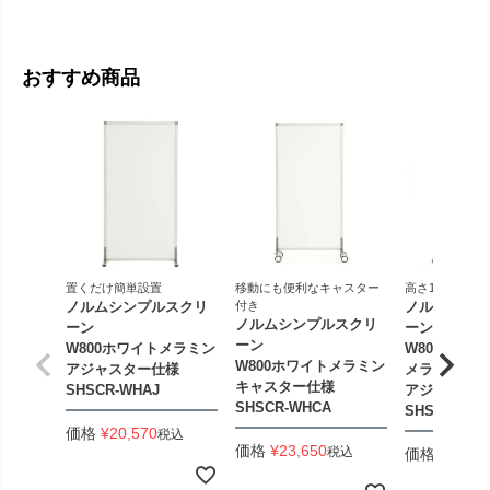
おすすめ商品
置くだけ簡単設置
移動にも便利なキャスター
高さ1200のロ
ノルムシンプルスクリ
付き
ノルムシンプ
ノルムシンプルスクリ
ーン
ーン
ーン
W800ホワイトメラミン
W800xH12
W800ホワイトメラミン
アジャスター仕様
メラミン
キャスター仕様
SHSCR-WHAJ
アジャスター
SHSCR-WHCA
SHSCR-WHL
価格
¥
20,570
税込
価格
¥
23,650
税込
価格
¥
18,92