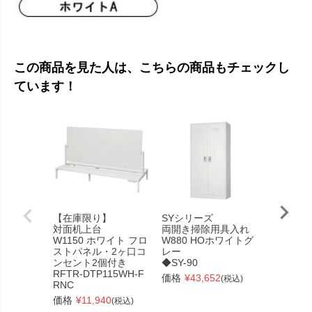
この商品を見た人は、こちらの商品もチェックし
ています！
【在庫限り】
SYシリーズ
リスタ 
対面机上台
両開き掃除用具入れ
ル
W1150 ホワイト フロ
W880 HOホワイトグ
丸形 Φ7
ストパネル・2ヶ口コ
レー
ル
ンセント2個付き
◆SY-90
RFRCT-
RFTR-DTP115WH-F
価格
¥
43,652
価格
¥
17
(税込)
RNC
価格
¥
11,940
(税込)