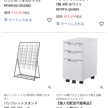
シングル ウォルナット2
7段 4列 ホワイト
RFMKS2-SGDM2
RFPFS-QUWH
価格
¥
19,404
税込
価格
¥
19,404
税込
カートに入れる
カートに入れる
A4パンフレットを7段4列に収納できま
スチール脚デスクと合わせて使える幅
す！
315mmのスリムタイプ
パンフレットスタンド
【個人宅配送可能商品】