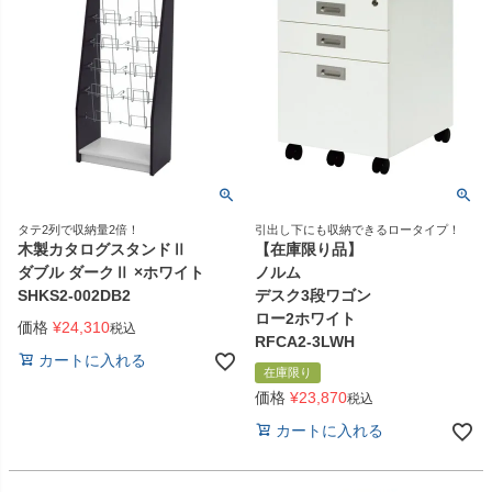
タテ2列で収納量2倍！
引出し下にも収納できるロータイプ！
木製カタログスタンドⅡ
【在庫限り品】
ダブル ダークⅡ ×ホワイト
ノルム
SHKS2-002DB2
デスク3段ワゴン
ロー2ホワイト
価格
¥
24,310
税込
RFCA2-3LWH
カートに入れる
在庫限り
価格
¥
23,870
税込
カートに入れる