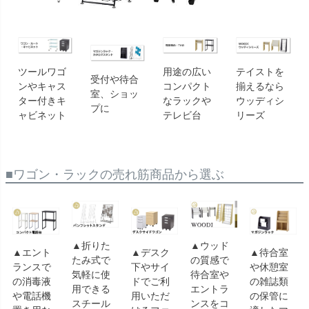
ツールワゴ
用途の広い
テイストを
受付や待合
ンやキャス
コンパクト
揃えるなら
室、ショッ
ター付きキ
なラックや
ウッディシ
プに
ャビネット
テレビ台
リーズ
■ワゴン・ラックの売れ筋商品から選ぶ
▲折りた
▲ウッド
▲エント
▲デスク
▲待合室
たみ式で
の質感で
ランスで
下やサイ
や休憩室
気軽に使
待合室や
の消毒液
ドでご利
の雑誌類
用できる
エントラ
や電話機
用いただ
の保管に
スチール
ンスをコ