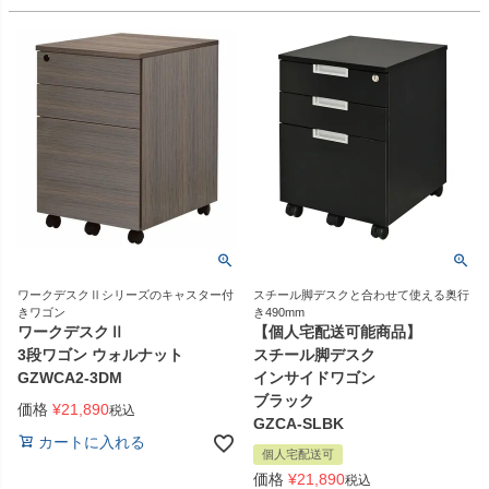
ワークデスクⅡシリーズのキャスター付
スチール脚デスクと合わせて使える奥行
きワゴン
き490mm
ワークデスクⅡ
【個人宅配送可能商品】
3段ワゴン ウォルナット
スチール脚デスク
GZWCA2-3DM
インサイドワゴン
ブラック
価格
¥
21,890
税込
GZCA-SLBK
カートに入れる
個人宅配送可
価格
¥
21,890
税込