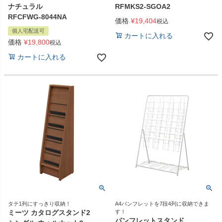
ナチュラル
RFMKS2-SGOA2
RFCFWG-8044NA
価格
¥
19,404
税込
個人宅配送可
カートに入れる
価格
¥
19,800
税込
カートに入れる
タテ1列にすっきり収納！
A4パンフレットを7段4列に収納できま
ミーツ カタログスタンド2
す！
パンフレットスタンド