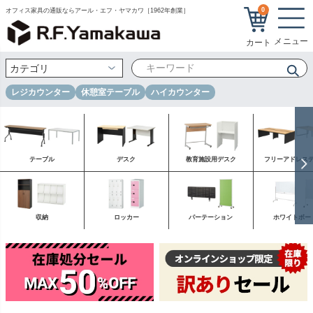
0
オフィス家具の通販ならアール・エフ・ヤマカワ［1962年創業］
レジカウンター
休憩室テーブル
ハイカウンター
テーブル
デスク
教育施設用デスク
フリーアドレス
収納
ロッカー
パーテーション
ホワイトボー