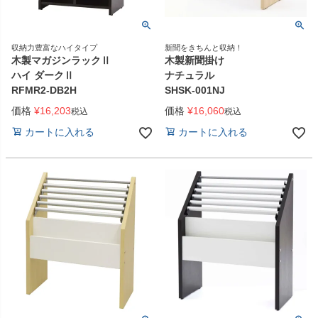
収納力豊富なハイタイプ
新聞をきちんと収納！
木製マガジンラックⅡ
木製新聞掛け
ハイ ダークⅡ
ナチュラル
RFMR2-DB2H
SHSK-001NJ
価格
¥
16,203
価格
¥
16,060
税込
税込
カートに入れる
カートに入れる