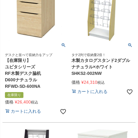
デスクと並べて収納力をアップ
タテ2列で収納量2倍！
【在庫限り】
木製カタログスタンド2ダブル
ユピタシリーズ
ナチュラル×ホワイト
RF木製デスク脇机
SHKS2-002NW
D600ナチュラル
価格
¥
24,310
税込
RFWD-SD-600NA
カートに入れる
在庫限り
価格
¥
26,400
税込
カートに入れる