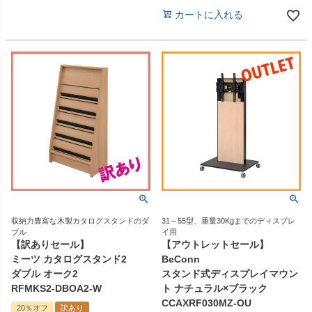
カートに入れる
収納力豊富な木製カタログスタンドのダ
31～55型、重量30Kgまでのディスプレ
ブル
イ用
【訳ありセール】
【アウトレットセール】
ミーツ カタログスタンド2
BeConn
ダブル オーク2
スタンド式ディスプレイマウン
RFMKS2-DBOA2-W
ト ナチュラル×ブラック
CCAXRF030MZ-OU
20％オフ
訳あり