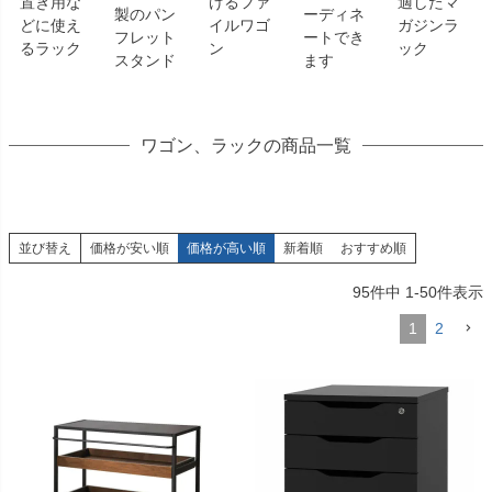
置き用な
けるファ
適したマ
製のパン
ーディネ
どに使え
イルワゴ
ガジンラ
フレット
ートでき
るラック
ン
ック
スタンド
ます
ワゴン、ラックの商品一覧
並び替え
価格が安い順
価格が高い順
新着順
おすすめ順
95
件中
1
-
50
件表示
1
2