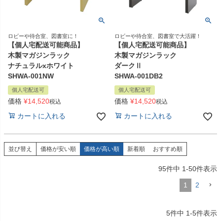
ロビーや待合室、図書室に！
ロビーや待合室、図書室で大活躍！
【個人宅配送可能商品】
【個人宅配送可能商品】
木製マガジンラック
木製マガジンラック
ナチュラルxホワイト
ダークⅡ
SHWA-001NW
SHWA-001DB2
個人宅配送可
個人宅配送可
価格
¥
14,520
価格
¥
14,520
税込
税込
カートに入れる
カートに入れる
並び替え
価格が安い順
価格が高い順
新着順
おすすめ順
95
件中
1
-
50
件表示
1
2
5
件中
1
-
5
件表示