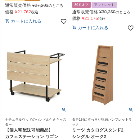
通常販売価格
¥
27,203
30％オフ
アウトレット
のところ
価格
¥
21,762
通常販売価格
¥
30,250
税込
のところ
価格
¥
21,175
税込
カートに入れる
カートに入れる
ナチュラルウッドのハンドル付きキャス
タテ1列にすっきり収納パンフレットラ
ター
ック
【個人宅配送可能商品】
ミーツ カタログスタンド2
カフェステーション ワゴン
シングル オーク2