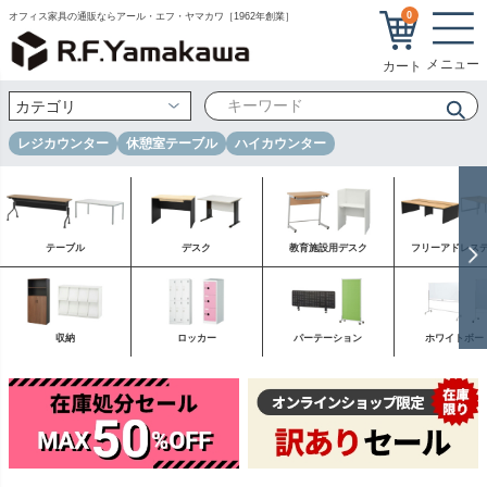
0
オフィス家具の通販ならアール・エフ・ヤマカワ［1962年創業］
レジカウンター
休憩室テーブル
ハイカウンター
テーブル
デスク
教育施設用デスク
フリーアドレス
収納
ロッカー
パーテーション
ホワイトボー