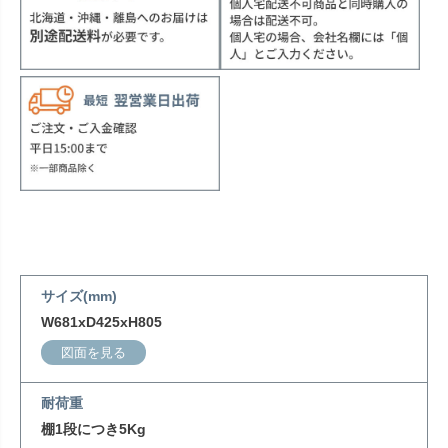
サイズ(mm)
W681xD425xH805
図面を見る
耐荷重
棚1段につき5Kg