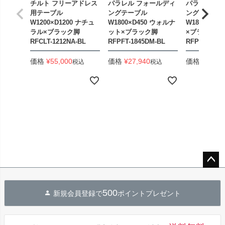
チルト フリーアドレス
パラレル フォールディ
パラレル フ
用テーブル
ングテーブル
ングテーブル
W1200×D1200 ナチュ
W1800×D450 ウォルナ
W1800×D4
ラル×ブラック脚
ット×ブラック脚
×ブラック脚
RFCLT-1212NA-BL
RFPFT-1845DM-BL
RFPFT-184
価格
¥
55,000
価格
¥
27,940
価格
¥
33,44
税込
税込
ペー
ジト
500
新規会員登録で
ポイントプレゼント
ップ
へ