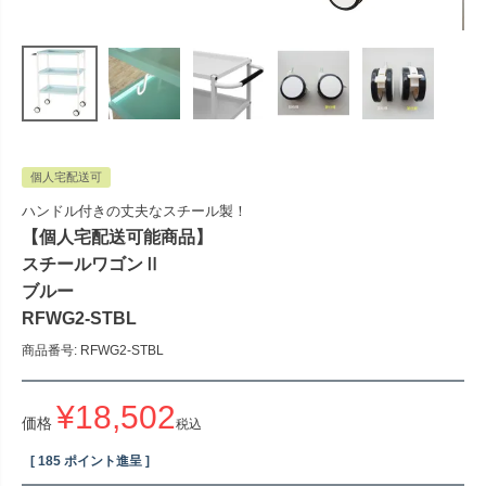
個人宅配送可
ハンドル付きの丈夫なスチール製！
【個人宅配送可能商品】
スチールワゴンⅡ
ブルー
RFWG2-STBL
商品番号
RFWG2-STBL
¥
18,502
価格
税込
[
185
ポイント進呈 ]