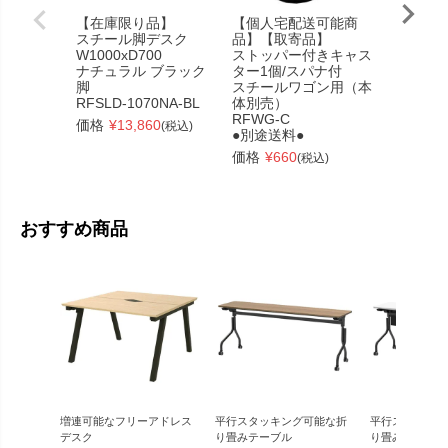
【在庫限り品】
【個人宅配送可能商
スクエア
スチール脚デスク
品】【取寄品】
ファブリ
W1000xD700
ストッパー付きキャス
グリーン
ナチュラル ブラック
ター1個/スパナ付
RFSSF2
脚
スチールワゴン用（本
価格
¥
52
RFSLD-1070NA-BL
体別売）
RFWG-C
価格
¥
13,860
(税込)
●別途送料●
価格
¥
660
(税込)
おすすめ商品
増連可能なフリーアドレス
平行スタッキング可能な折
平行スタッキン
デスク
り畳みテーブル
り畳みテーブル