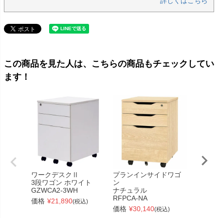
詳しくはこちら
この商品を見た人は、こちらの商品もチェックしてい
ます！
ワークデスクⅡ
プランインサイドワゴ
【個人
3段ワゴン ホワイト
ン
品】
GZWCA2-3WH
ナチュラル
スチー
RFPCA-NA
インサ
価格
¥
21,890
(税込)
ナチュ
価格
¥
30,140
(税込)
GZCA-