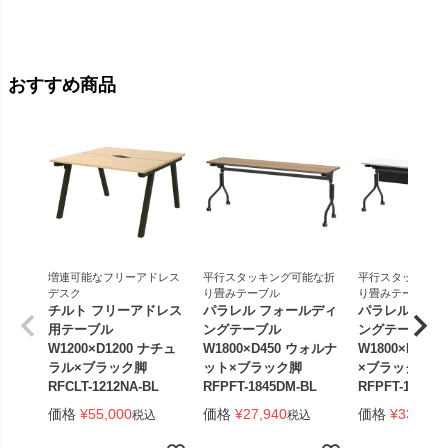
価格
¥
おすすめ商品
増連可能なフリーアドレス
平行スタッキング可能な折
平行スタッキング
デスク
り畳みテーブル
り畳みテーブル
チルト フリーアドレス
パラレル フォールディ
パラレル フォ
用テーブル
ングテーブル
ングテーブル
W1200×D1200 ナチュ
W1800×D450 ウォルナ
W1800×D450
ラル×ブラック脚
ット×ブラック脚
×ブラック脚 
RFCLT-1212NA-BL
RFPFT-1845DM-BL
RFPFT-1845W
価格
¥
55,000
価格
¥
27,940
価格
¥
33,440
税込
税込