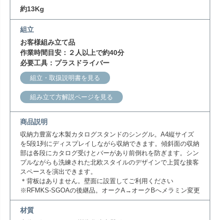
約13Kg
組立
お客様組み立て品
作業時間目安：２人以上で約40分
必要工具：プラスドライバー
組立・取扱説明書を見る
組み立て方解説ページを見る
商品説明
収納力豊富な木製カタログスタンドのシングル。A4縦サイズ
を5段1列にディスプレイしながら収納できます。傾斜面の収納
部は各段にカタログ受けとバーがあり前倒れを防ぎます。シン
プルながらも洗練された北欧スタイルのデザインで上質な接客
スペースを演出できます。
＊背板はありません。壁面に設置してご利用ください
※RFMKS-SGOAの後継品。オークA→オークBへメラミン変更
材質