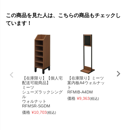
この商品を見た人は、こちらの商品もチェックし
ています！
【在庫限り】【個人宅
【在庫限り】ミーツ
ユニット
配送可能商品】
案内板A4ウォルナッ
ル
ミーツ
ト
W2400×
シューズラックシング
RFMIB-A4DM
ローズ
ル
RFPC-20
価格
¥
9,363
(税込)
ウォルナット
価格
¥
64
RFMSR-SGDM
価格
¥
10,703
(税込)