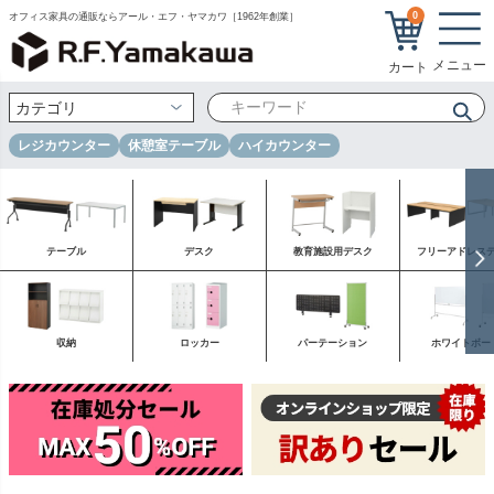
0
オフィス家具の通販ならアール・エフ・ヤマカワ［1962年創業］
レジカウンター
休憩室テーブル
ハイカウンター
テーブル
デスク
教育施設用デスク
フリーアドレス
収納
ロッカー
パーテーション
ホワイトボー