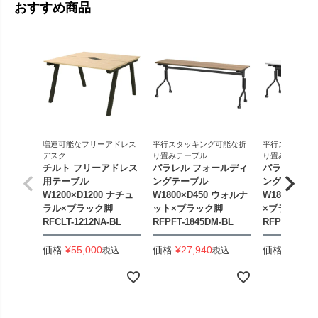
おすすめ商品
増連可能なフリーアドレス
平行スタッキング可能な折
平行スタッキン
デスク
り畳みテーブル
り畳みテーブル
チルト フリーアドレス
パラレル フォールディ
パラレル フ
用テーブル
ングテーブル
ングテーブル
W1200×D1200 ナチュ
W1800×D450 ウォルナ
W1800×D4
ラル×ブラック脚
ット×ブラック脚
×ブラック脚
RFCLT-1212NA-BL
RFPFT-1845DM-BL
RFPFT-184
価格
¥
55,000
価格
¥
27,940
価格
¥
33,44
税込
税込