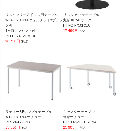
リスムフリーアドレス用テーブル
リスタ カフェテーブル
W2400xD1200ウォルナットxブラッ
丸形 Φ750 オーク
ク脚
RFRCT-750ROA
4ヶ口コンセント付
17,490円
(税込)
RFFLT-2412DM-BL
90,750円
(税込)
ラディーRFシンプルテーブル
キャスターテーブル
W1200xD700ナチュラル
台形ナチュラル
RFSPT-1270NA
RFCTT-WL8016DNA
15,510円
25,905円
(税込)
(税込)