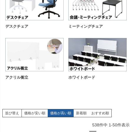
デスクチェア
ミーティングチェア
アクリル衝立
ホワイトボード
並び替え
価格が安い順
価格が高い順
新着順
おすすめ順
538
件中
1
-
50
件表示