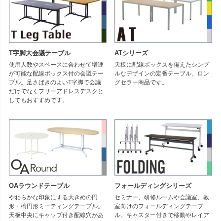
T字脚大会議テーブル
ATシリーズ
使用人数やスペースに合わせて増連
天板に配線ボックスを備えたシンプ
が可能な配線ボックス付の会議テー
ルなデザインの定番テーブル。ロン
ブル。足さばきのよいT字脚で会議
グセラー商品です。
だけでなくフリーアドレスデスクと
してもおすすめです。
OAラウンドテーブル
フォールディングシリーズ
やわらかな印象にする大きめの円
セミナー、研修ルームや会議室、教
形・楕円形ミーティングテーブル。
室向けのフォールディングテーブ
天板中央にキャップ付き配線穴があ
ル。キャスター付きで移動やレイア