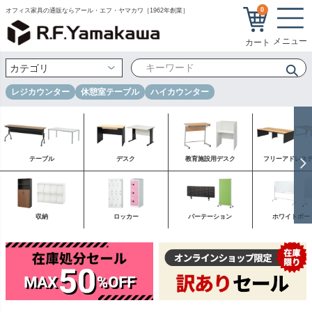
0
オフィス家具の通販ならアール・エフ・ヤマカワ［1962年創業］
レジカウンター
休憩室テーブル
ハイカウンター
テーブル
デスク
教育施設用デスク
フリーアドレス
収納
ロッカー
パーテーション
ホワイトボー