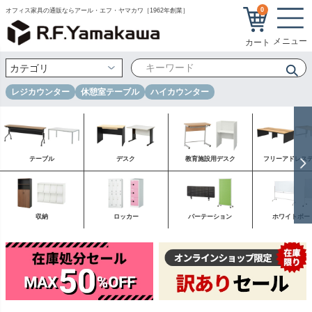
0
オフィス家具の通販ならアール・エフ・ヤマカワ［1962年創業］
レジカウンター
休憩室テーブル
ハイカウンター
テーブル
デスク
教育施設用デスク
フリーアドレス
収納
ロッカー
パーテーション
ホワイトボー