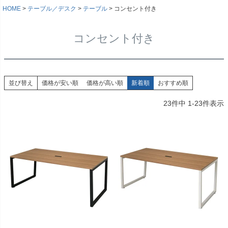
HOME
テーブル／デスク
テーブル
コンセント付き
コンセント付き
並び替え
価格が安い順
価格が高い順
新着順
おすすめ順
23
件中
1
-
23
件表示