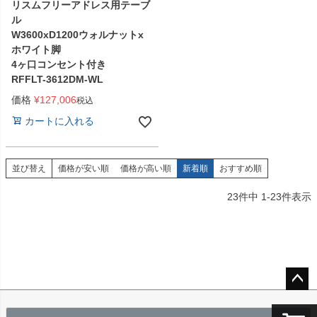
リスムフリーアドレス用テーブ
ル
W3600xD1200ウォルナットx
ホワイト脚
4ヶ口コンセント付き
RFFLT-3612DM-WL
価格
¥
127,006
税込
カートに入れる
並び替え
価格が安い順
価格が高い順
新着順
おすすめ順
23
件中
1
-
23
件表示
ペー
ジト