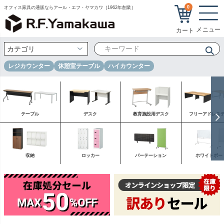
0
オフィス家具の通販ならアール・エフ・ヤマカワ［1962年創業］
レジカウンター
休憩室テーブル
ハイカウンター
テーブル
デスク
教育施設用デスク
フリーアドレス
収納
ロッカー
パーテーション
ホワイトボー