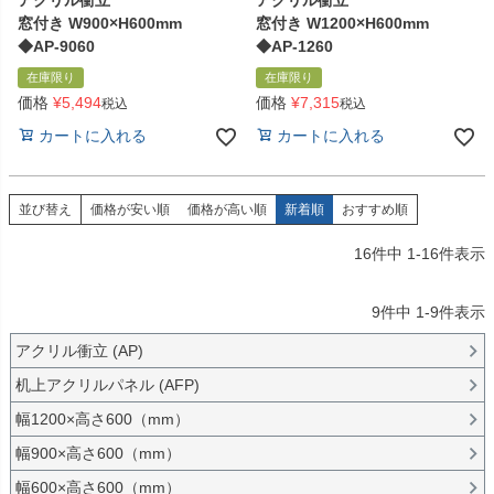
アクリル衝立
アクリル衝立
窓付き W900×H600mm
窓付き W1200×H600mm
◆AP-9060
◆AP-1260
在庫限り
在庫限り
価格
¥
5,494
価格
¥
7,315
税込
税込
カートに入れる
カートに入れる
並び替え
価格が安い順
価格が高い順
新着順
おすすめ順
16
件中
1
-
16
件表示
9
件中
1
-
9
件表示
アクリル衝立 (AP)
机上アクリルパネル (AFP)
幅1200×高さ600（mm）
幅900×高さ600（mm）
幅600×高さ600（mm）