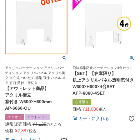
アクリルパーテーション アクリルパー
飛沫感染防止パーテーション4台セット
ティション アクリルパネル アクリル衝
【SET】【在庫限り】
立 自立式 ついたて 感染 飛沫 パネル 卓
机上アクリルパネル透明窓付き
上 窓口 受付 仕切り
W600×H600×4台SET
【アウトレット商品】
AFP-6060-4SET
アクリル衝立
窓付き W600×H600mm
在庫限り
AP-6060-OU
価格
¥
11,000
税込
30％オフ
アウトレット
カートに入れる
通常販売価格
¥
4,125
のところ
価格
¥
2,887
税込