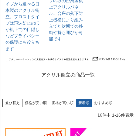
プのみの台湾製机
イプから選べる日
上アクリルパネ
本製のアクリル衝
ル。台座の落下防
立。フロストタイ
止機構により組み
プは飛沫防止のほ
立てた状態での移
か机上での目隠し
動や持ち運びが可
などプライバシー
能です
の保護にも役立ち
ます
アクリル衝立の商品一覧
並び替え
価格が安い順
価格が高い順
新着順
おすすめ順
16
件中
1
-
16
件表示