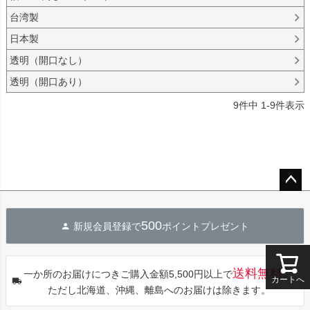
台湾製
日本製
透明（開口なし）
透明（開口あり）
9
件中
1
-
9
件表示
ペー
ジト
500
新規会員登録で
ポイントプレゼント
ップ
へ
送料無料。
一か所のお届けにつきご購入金額5,500円以上で
カートへ
ただし北海道、沖縄、離島へのお届けは除きます。