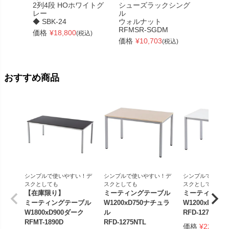
2列4段 HOホワイトグ
シューズラックシング
ョン
レー
ル
高さ18
◆ SBK-24
ウォルナット
ト
RFMSR-SGDM
◆OTP-
価格
¥
18,800
(税込)
価格
¥
10,703
価格
¥
(税込)
おすすめ商品
シンプルで使いやすい！デ
シンプルで使いやすい！デ
シンプルで使いや
スクとしても
スクとしても
スクとしても
【在庫限り】
ミーティングテーブル
ミーティング
ミーティングテーブル
W1200xD750ナチュラ
W1200xD75
W1800xD900ダーク
ル
RFD-1275WTL
RFMT-1890D
RFD-1275NTL
価格
¥
22,000