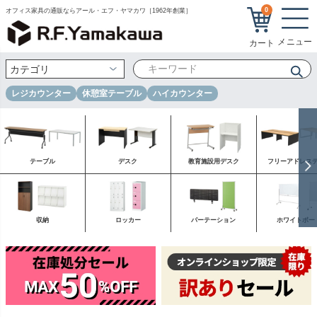
0
オフィス家具の通販ならアール・エフ・ヤマカワ［1962年創業］
レジカウンター
休憩室テーブル
ハイカウンター
テーブル
デスク
教育施設用デスク
フリーアドレス
収納
ロッカー
パーテーション
ホワイトボー