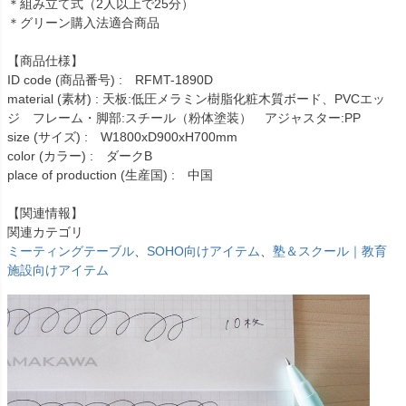
＊組み立て式（2人以上で25分）
＊グリーン購入法適合商品
【商品仕様】
ID code (商品番号) : RFMT-1890D
material (素材) : 天板:低圧メラミン樹脂化粧木質ボード、PVCエッ
ジ フレーム・脚部:スチール（粉体塗装） アジャスター:PP
size (サイズ) : W1800xD900xH700mm
color (カラー) : ダークB
place of production (生産国) : 中国
【関連情報】
関連カテゴリ
ミーティングテーブル
、
SOHO向けアイテム
、
塾＆スクール｜教育
施設向けアイテム