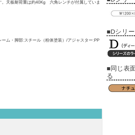
す。天板耐荷重は約40Kg 六角レンチが付属していま
■Dシリ
レーム・脚部:スチール（粉体塗装）/アジャスター:PP
■同じ表
る