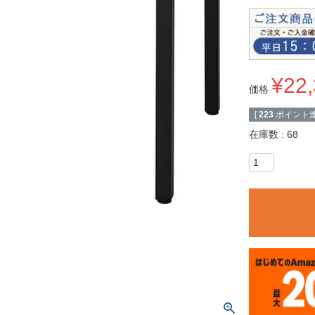
¥
22
価格
[
223
ポイント進
在庫数
68