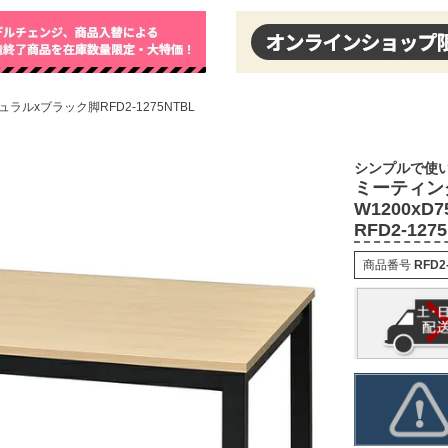
ラルxブラック脚RFD2-1275NTBL
シンプルで使
ミーティン
W1200x
RFD2-127
商品番号
RFD2