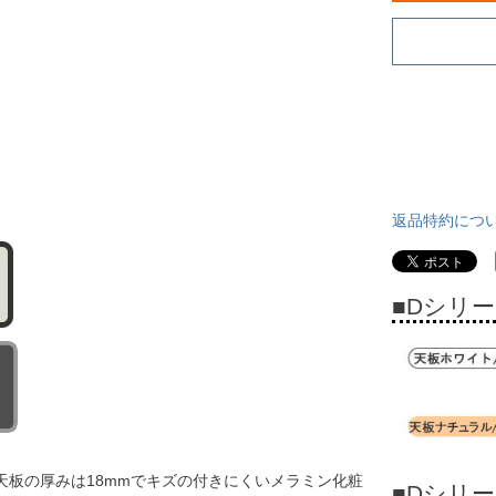
返品特約につ
■Dシリ
板の厚みは18mmでキズの付きにくいメラミン化粧
■Dシリ