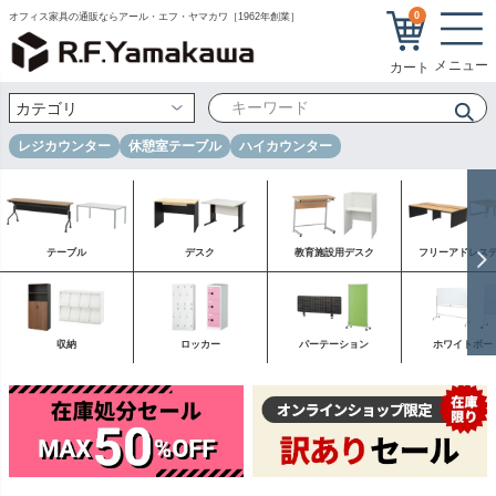
0
オフィス家具の通販ならアール・エフ・ヤマカワ［1962年創業］
レジカウンター
休憩室テーブル
ハイカウンター
テーブル
デスク
教育施設用デスク
フリーアドレス
収納
ロッカー
パーテーション
ホワイトボー