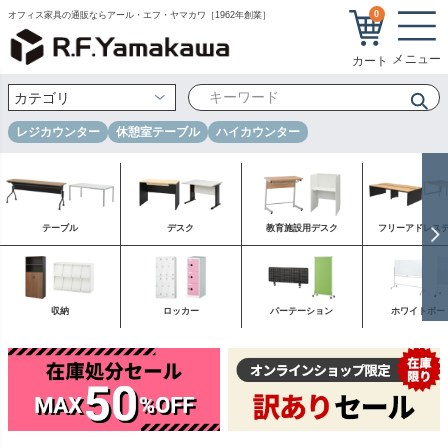
0
オフィス家具の通販ならアール・エフ・ヤマカワ［1962年創業］
レジカウンター
休憩室テーブル
ハイカウンター
テーブル
デスク
教育施設用デスク
フリーアドレス
収納
ロッカー
パーテーション
ホワイトボー