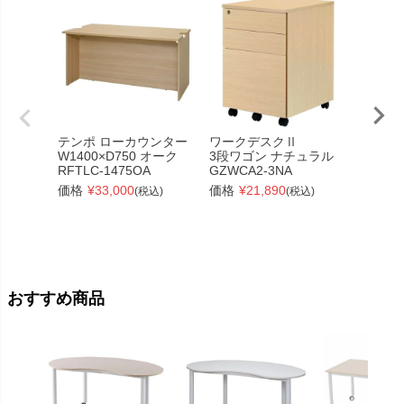
テンポ ローカウンター
ワークデスクⅡ
テンポ
W1400×D750 オーク
3段ワゴン ナチュラル
W140
RFTLC-1475OA
GZWCA2-3NA
ット
RFTLC
価格
¥
33,000
価格
¥
21,890
(税込)
(税込)
価格
¥
おすすめ商品