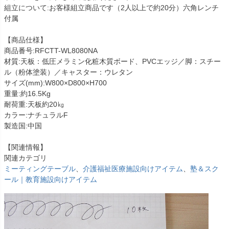
組立について:お客様組立商品です（2人以上で約20分）六角レンチ
付属
【商品仕様】
商品番号:RFCTT-WL8080NA
材質:天板：低圧メラミン化粧木質ボード、PVCエッジ／脚：スチー
ル（粉体塗装）／キャスター：ウレタン
サイズ(mm):W800×D800×H700
重量:約16.5Kg
耐荷重:天板約20㎏
カラー:ナチュラルF
製造国:中国
【関連情報】
関連カテゴリ
ミーティングテーブル
、
介護福祉医療施設向けアイテム
、
塾＆スク
ール｜教育施設向けアイテム