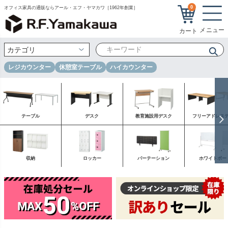
0
オフィス家具の通販ならアール・エフ・ヤマカワ［1962年創業］
レジカウンター
休憩室テーブル
ハイカウンター
テーブル
デスク
教育施設用デスク
フリーアドレス
収納
ロッカー
パーテーション
ホワイトボー