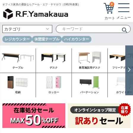
0
オフィス家具の通販ならアール・エフ・ヤマカワ［1962年創業］
レジカウンター
休憩室テーブル
ハイカウンター
テーブル
デスク
教育施設用デスク
フリーアドレス
収納
ロッカー
パーテーション
ホワイトボー