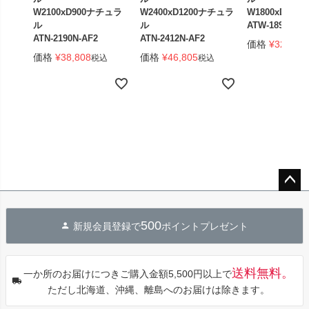
W2100xD900ナチュラ
W2400xD1200ナチュラ
W1800xD90
ル
ル
ATW-1890TL
ATN-2190N-AF2
ATN-2412N-AF2
価格
¥
32,505
価格
¥
38,808
価格
¥
46,805
税込
税込
ペー
ジト
500
新規会員登録で
ポイントプレゼント
ップ
へ
送料無料。
一か所のお届けにつきご購入金額5,500円以上で
ただし北海道、沖縄、離島へのお届けは除きます。