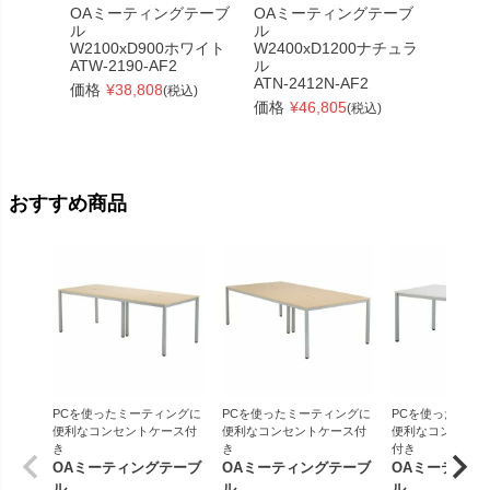
OAミーティングテーブ
OAミーティングテーブ
OAオ
ル
ル
W180
W2100xD900ホワイト
W2400xD1200ナチュラ
RFOVT
ATW-2190-AF2
ル
価格
¥
ATN-2412N-AF2
価格
¥
38,808
(税込)
価格
¥
46,805
(税込)
おすすめ商品
PCを使ったミーティングに
PCを使ったミーティングに
PCを使ったミー
便利なコンセントケース付
便利なコンセントケース付
便利なコンセント
き
き
付き
OAミーティングテーブ
OAミーティングテーブ
OAミーティン
ル
ル
ル