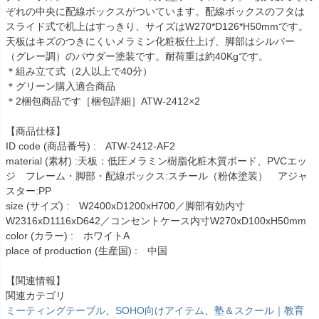
ぞれの中央に配線ボックスがついています。配線ボックスのフタは
スライド式で机上はすっきり、サイズはW270*D126*H50mmです。
天板はキズのつきにくいメラミン化粧板仕上げ、脚部はシルバー
（グレー調）のパウダー塗装です。耐荷重は約40Kgです。
＊組み立て式（2人以上で40分）
＊グリーン購入適合商品
＊2梱包商品です［梱包詳細］ATW-2412×2
【商品仕様】
ID code (商品番号) : ATW-2412-AF2
material (素材) :天板：低圧メラミン樹脂化粧木質ボード、PVCエッ
ジ フレーム・脚部・配線ボックス:スチール（粉体塗装） アジャ
スター:PP
size (サイズ) : W2400xD1200xH700／脚部有効内寸
W2316xD1116xD642／コンセントケース内寸W270xD100xH50mm
color (カラー) : ホワイトA
place of production (生産国) : 中国
【関連情報】
関連カテゴリ
ミーティングテーブル
、
SOHO向けアイテム
、
塾＆スクール｜教育