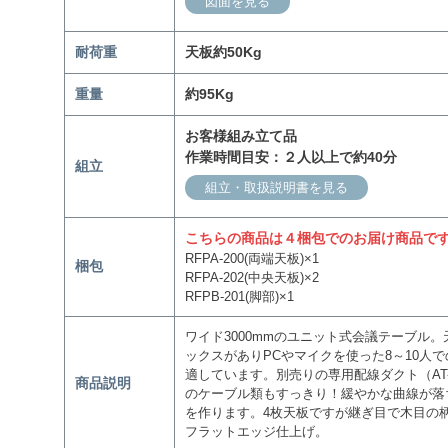
図面を見る
耐荷重
天板約50Kg
重量
約95Kg
お客様組み立て品
作業時間目安：２人以上で約40分
組立
組立・取扱説明書を見る
こちらの商品は４梱包でのお届け商品で
RFPA-200(両端天板)×1
梱包
RFPA-202(中央天板)×2
RFPB-201(脚部)×1
ワイド3000mmのユニット式会議テーブル
ックスがありPCやマイクを使った8～10人
適しています。別売りの専用配線ダクト（AT
商品説明
のケーブル類もすっきり！緩やかな曲線が落
を作ります。4枚天板ですが継ぎ目で木目の
フラットエッジ仕上げ。