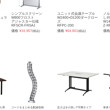
シンプルスクリーン
ユニット式会議テーブル
ノル
チュラ
W800フロスト
W2400×D1200ダークロー
し付
アジャスター仕様
ズ
W1
RFSCR-FRSAJ
RFPC-200
Z-R
価格
¥
16,907
価格
¥
64,801
価格
(税込)
(税込)
人用
コードをまとめる配線収納
足さばきの良いT字脚タイプ
単体