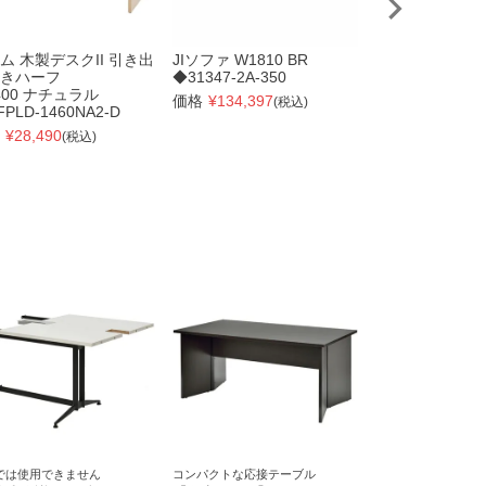
ム 木製デスクII 引き出
JIソファ W1810 BR
【在庫限り品】
きハーフ
◆31347-2A-350
Jシリーズ
400 ナチュラル
OAローカウンタ
価格
¥
134,397
(税込)
FPLD-1460NA2-D
W1400xD60
RFLC2-1460NJ
¥
28,490
(税込)
価格
¥
23,661
(税
では使用できません
コンパクトな応接テーブル
PCを使ったミーテ