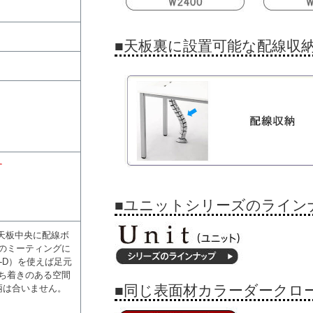
■天板裏に設置可能な配線収
す
■ユニットシリーズのライン
。天板中央に配線ボ
でのミーティングに
-D）を使えば足元
ち着きのある空間
■同じ表面材カラーダークロ
柄は合いません。