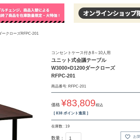
ークローズRFPC-201
コンセントケース付き8～10人用
ユニット式会議テーブル
W3000×D1200ダークローズ
RFPC-201
商品番号
RFPC-201
¥
83,809
価格
税込
[
838
ポイント進呈 ]
在庫数
19
お