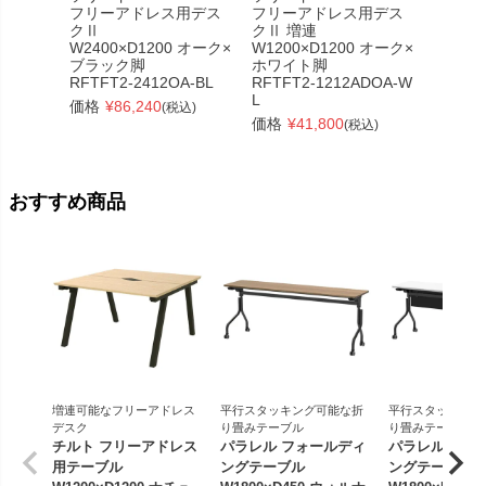
フリーアドレス用デス
フリーアドレス用デス
フリー
クⅡ
クⅡ 増連
クⅡ
W2400×D1200 オーク×
W1200×D1200 オーク×
W3600
ブラック脚
ホワイト脚
ホワイ
RFTFT2-2412OA-BL
RFTFT2-1212ADOA-W
RFTFT
L
価格
¥
86,240
価格
¥
(税込)
価格
¥
41,800
(税込)
おすすめ商品
増連可能なフリーアドレス
平行スタッキング可能な折
平行スタッキング
デスク
り畳みテーブル
り畳みテーブル
チルト フリーアドレス
パラレル フォールディ
パラレル フォ
用テーブル
ングテーブル
ングテーブル