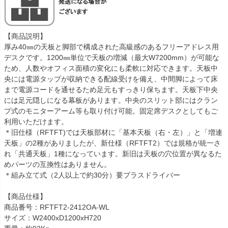
【商品説明】
厚み40㎜の天板と脚部で構成された高級感のあるフリーアドレス用
デスクです。1200㎜単位で天板の増減（最大W7200mm）が可能な
ため、人数やオフィス面積の変化にも柔軟に対応できます。天板中
央には電源タップが収納できる配線受けを備え、中間脚によって床
まで電源コードを通せるため足元もすっきり保ちます。天板下中央
には足元隠しになる幕板があります。中央のスリット部にはクラン
プ式のモニターアーム等も取り付け可能。固定席デスクとしてもご
利用いただけます。
＊旧仕様（RFTFT)では天板部材に「基本天板（右・左）」と「増連
天板」の2種がありましたが、新仕様（RFTFT2）では規格が統一さ
れ「共通天板」1種になっています。新旧は天板の穴位置が異なるた
めパーツの互換性はありません。
＊組み立て式（2人以上で約30分）要プラスドライバー
【商品仕様】
商品番号：RFTFT2-2412OA-WL
サイズ：W2400xD1200xH720