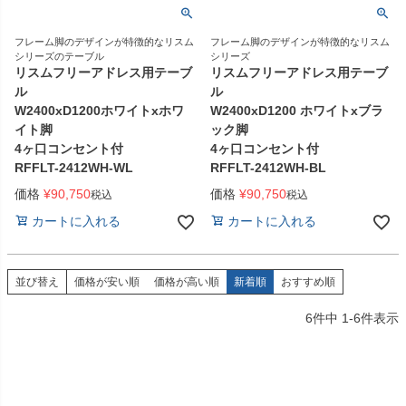
フレーム脚のデザインが特徴的なリスム
フレーム脚のデザインが特徴的なリスム
シリーズのテーブル
シリーズ
リスムフリーアドレス用テーブ
リスムフリーアドレス用テーブ
ル
ル
W2400xD1200ホワイトxホワ
W2400xD1200 ホワイトxブラ
イト脚
ック脚
4ヶ口コンセント付
4ヶ口コンセント付
RFFLT-2412WH-WL
RFFLT-2412WH-BL
価格
¥
90,750
価格
¥
90,750
税込
税込
カートに入れる
カートに入れる
並び替え
価格が安い順
価格が高い順
新着順
おすすめ順
6
件中
1
-
6
件表示