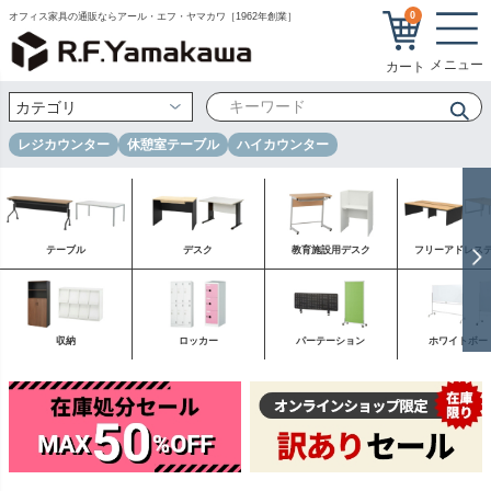
0
オフィス家具の通販ならアール・エフ・ヤマカワ［1962年創業］
レジカウンター
休憩室テーブル
ハイカウンター
テーブル
デスク
教育施設用デスク
フリーアドレス
収納
ロッカー
パーテーション
ホワイトボー