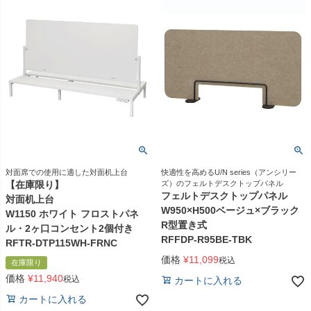
対面席での使用に適した対面机上台
快適性を高めるU/N series（アンシリー
【在庫限り】
ズ）のフェルトデスクトップパネル
フェルトデスクトップパネル
対面机上台
W950×H500ベージュ×ブラック
W1150 ホワイト フロストパネ
R型置き式
ル・2ヶ口コンセント2個付き
RFFDP-R95BE-TBK
RFTR-DTP115WH-FRNC
価格
¥
11,099
税込
在庫限り
価格
¥
11,940
税込
カートに入れる
カートに入れる