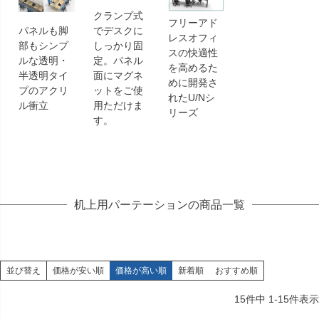
クランプ式
フリーアド
パネルも脚
でデスクに
レスオフィ
部もシンプ
しっかり固
スの快適性
ルな透明・
定。パネル
を高めるた
半透明タイ
面にマグネ
めに開発さ
プのアクリ
ットをご使
れたU/Nシ
ル衝立
用ただけま
リーズ
す。
机上用パーテーションの商品一覧
並び替え
価格が安い順
価格が高い順
新着順
おすすめ順
15
件中
1
-
15
件表示