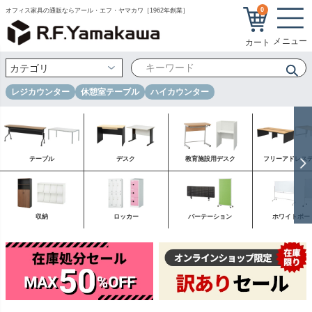
0
オフィス家具の通販ならアール・エフ・ヤマカワ［1962年創業］
レジカウンター
休憩室テーブル
ハイカウンター
テーブル
デスク
教育施設用デスク
フリーアドレス
収納
ロッカー
パーテーション
ホワイトボー