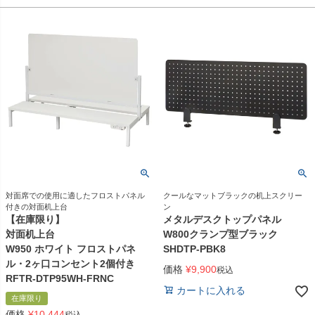
対面席での使用に適したフロストパネル
クールなマットブラックの机上スクリー
付きの対面机上台
ン
【在庫限り】
メタルデスクトップパネル
対面机上台
W800クランプ型ブラック
W950 ホワイト フロストパネ
SHDTP-PBK8
ル・2ヶ口コンセント2個付き
価格
¥
9,900
税込
RFTR-DTP95WH-FRNC
カートに入れる
在庫限り
価格
¥
10,444