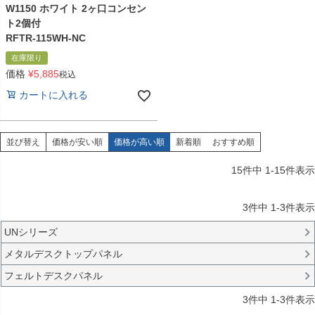
W1150 ホワイト 2ヶ口コンセン
ト2個付
RFTR-115WH-NC
在庫限り
価格
¥
5,885
税込
カートに入れる
並び替え
価格が安い順
価格が高い順
新着順
おすすめ順
15
件中
1
-
15
件表示
3
件中
1
-
3
件表示
UNシリーズ
メタルデスクトップパネル
フェルトデスクパネル
3
件中
1
-
3
件表示