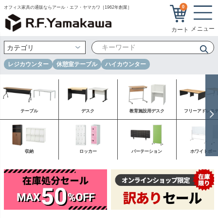
0
オフィス家具の通販ならアール・エフ・ヤマカワ［1962年創業］
レジカウンター
休憩室テーブル
ハイカウンター
テーブル
デスク
教育施設用デスク
フリーアドレス
収納
ロッカー
パーテーション
ホワイトボー