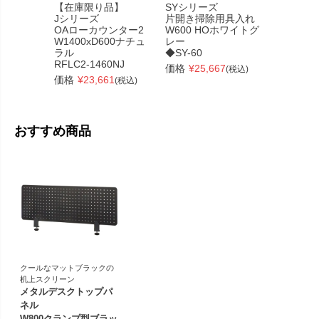
【在庫限り品】
SYシリーズ
【訳あり
Jシリーズ
片開き掃除用具入れ
ルデスク
OAローカウンター2
W600 HOホワイトグ
W1000
W1400xD600ナチュ
レー
ワイト
ラル
◆SY-60
SHDTP-
RFLC2-1460NJ
価格
¥
25,667
価格
¥
8,
(税込)
価格
¥
23,661
(税込)
おすすめ商品
クールなマットブラックの
机上スクリーン
メタルデスクトップパ
ネル
W800クランプ型ブラッ