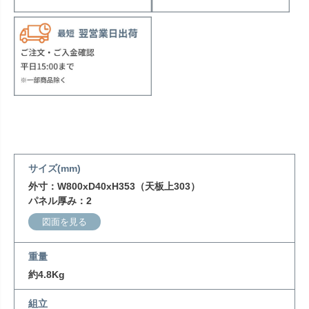
サイズ(mm)
外寸：W800xD40xH353（天板上303）
パネル厚み：2
図面を見る
重量
約4.8Kg
組立