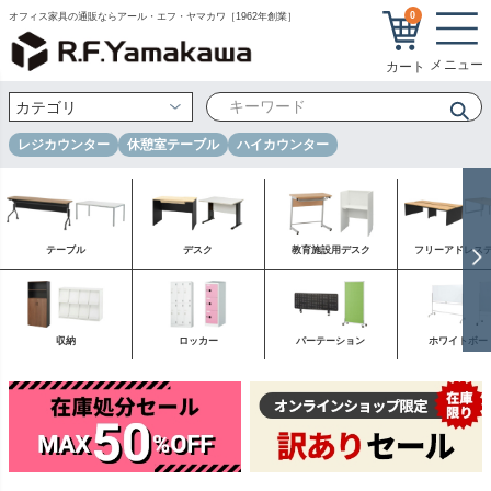
0
オフィス家具の通販ならアール・エフ・ヤマカワ［1962年創業］
レジカウンター
休憩室テーブル
ハイカウンター
テーブル
デスク
教育施設用デスク
フリーアドレス
収納
ロッカー
パーテーション
ホワイトボー