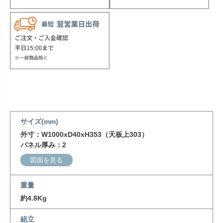
サイズ(mm)
外寸：W1000xD40xH353（天板上303）
パネル厚み：2
図面を見る
重量
約4.8Kg
組立