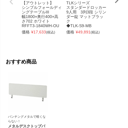
【アウトレット】
TLKシリーズ
SBKシリ
シンプルフォールディ
スタンダードロッカー
オープン
ングテーブルIII
9人用 3列3段 シリン
カー
幅1800×奥行400×高
ダー錠 マットブラッ
6列4段 
さ702 ホワイト
ク
ホワイト
RFFT3-1840WH-OU
◆TLK-S9-MB
◆SBK-6
価格
¥
17,633
価格
¥
49,891
価格
¥
46
(税込)
(税込)
おすすめ商品
パンチングメタルで暗くな
らない！
メタルデスクトップパ