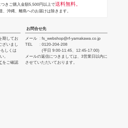
送料無料。
つきご購入金額5,500円以上で
ップ
道、沖縄、離島へのお届けは除きます。
へ
お問合せ先
を期してお
メール
fs_webshop@rf-yamakawa.co.jp
ございまし
TEL
0120-204-208
ルもしくは
(平日 9:00-11:45、12:45-17:00)
さい。
メールの返信につきましては、3営業日以内に
て
をご確認
させていただいております。