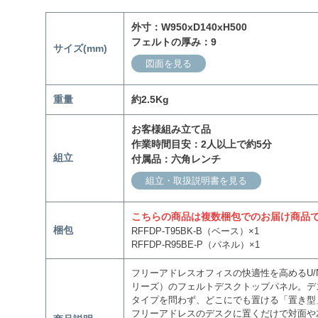
外寸：W950xD140xH500
フェルトの厚み：9
サイズ(mm)
図面を見る
重量
約2.5Kg
お客様組み立て品
作業時間目安：2人以上で約5分
組立
付属品：六角レンチ
組立・取扱説明書を見る
こちらの商品は複数梱包でのお届け商品
梱包
RFFDP-T95BK-B（ベース）×1
RFFDP-R95BE-P（パネル）×1
フリーアドレスオフィスの快適性を高めるU/N s
リーズ）のフェルトデスクトップパネル。デ
タイプを問わず、どこにでも置ける「置き型
フリーアドレスのデスクに置くだけで対面や