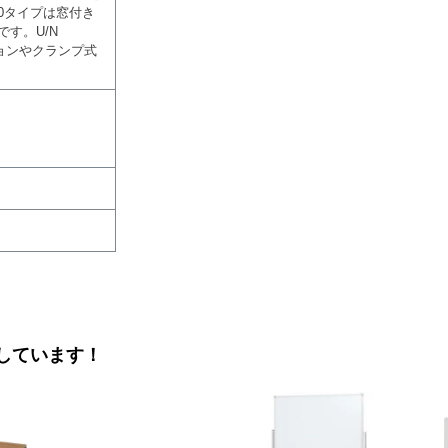
0タイプは窓付き
す。U/N
ションやクランプ式
しています！