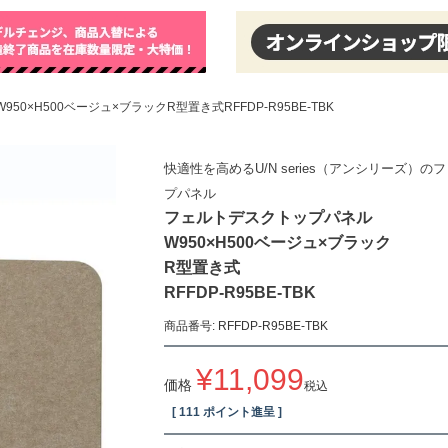
0×H500ベージュ×ブラックR型置き式RFFDP-R95BE-TBK
快適性を高めるU/N series（アンシリーズ）
プパネル
フェルトデスクトップパネル
W950×H500ベージュ×ブラック
R型置き式
RFFDP-R95BE-TBK
商品番号
RFFDP-R95BE-TBK
¥
11,099
価格
税込
[
111
ポイント進呈 ]