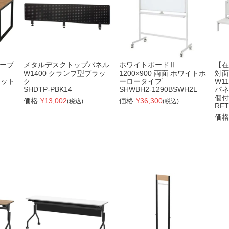
ーブ
メタルデスクトップパネル
ホワイトボードⅡ
【在
W1400 クランプ型ブラッ
1200×900 両面 ホワイトホ
対面
ナット
ク
ーロータイプ
W1
SHDTP-PBK14
SHWBH2-1290BSWH2L
パネ
個付
価格
¥
13,002
価格
¥
36,300
(税込)
(税込)
RFT
価格