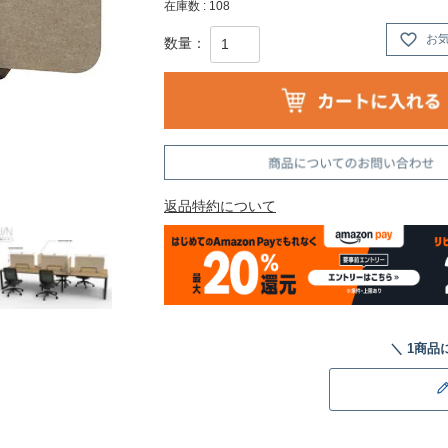
在庫数
108
お
返品特約について