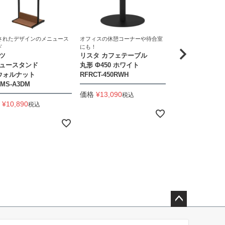
されたデザインのメニュース
オフィスの休憩コーナーや待合室
オフィスの休憩コー
ド
にも！
にも！
ツ
リスタ カフェテーブル
リスタ カフェテ
ュースタンド
丸形 Φ450 ホワイト
750×600 ナチュ
 ウォルナット
RFRCT-450RWH
RFRCT-7560NA
MS-A3DM
価格
¥
13,090
価格
¥
16,390
税込
税
¥
10,890
税込
ペー
ジト