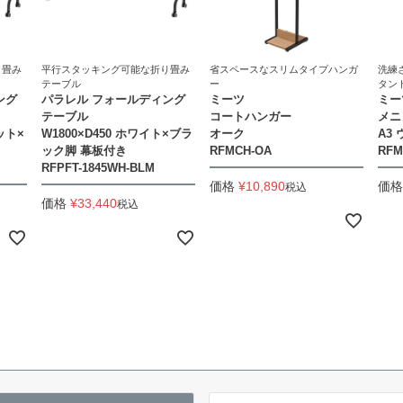
り畳み
平行スタッキング可能な折り畳み
省スペースなスリムタイプハンガ
洗練
テーブル
ー
タン
ング
パラレル フォールディング
ミーツ
ミー
テーブル
コートハンガー
メニ
ット×
W1800×D450 ホワイト×ブラ
オーク
A3
ック脚 幕板付き
RFMCH-OA
RFM
RFPFT-1845WH-BLM
価格
¥
10,890
価格
税込
価格
¥
33,440
税込