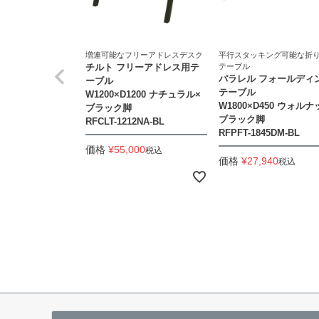
増連可能なフリーアドレスデスク
平行スタッキング可能な折
チルト フリーアドレス用テ
テーブル
パラレル フォールディ
ーブル
テーブル
W1200×D1200 ナチュラル×
W1800×D450 ウォルナ
ブラック脚
ブラック脚
RFCLT-1212NA-BL
RFPFT-1845DM-BL
価格
¥
55,000
税込
価格
¥
27,940
税込