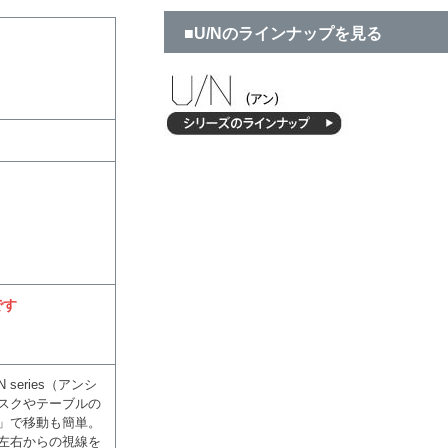
■U/Nのラインナップを見る
です
eries（アンシ
スクやテーブルの
」で移動も簡単。
左右からの視線を