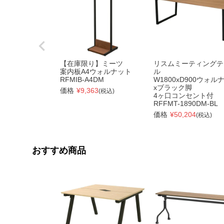
【在庫限り】ミーツ
リスムミーティングテ
案内板A4ウォルナット
ル
RFMIB-A4DM
W1800xD900ウォル
xブラック脚
価格
¥
9,363
(税込)
4ヶ口コンセント付
RFFMT-1890DM-BL
価格
¥
50,204
(税込)
おすすめ商品