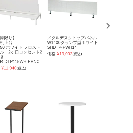
庫限り】
メタルデスクトップパネル
【訳ありセール
机上台
W1400クランプ型ホワイト
メタルデスクト
150 ホワイト フロスト
SHDTP-PWH14
W1200 クラン
ル・2ヶ口コンセント2
ト SHDTP-PWH
価格
¥
13,002
(税込)
き
価格
¥
9,600
(税込
R-DTP115WH-FRNC
¥
11,940
(税込)