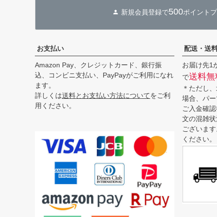
500
新規会員登録で
ポイントプ
お支払い
配送・送
Amazon Pay、クレジットカード、銀行振
お届け先1
込、コンビニ支払い、PayPayがご利用になれ
送料無
で
ます。
＊ただし、
詳しくは
送料とお支払い方法について
をご利
場合、パー
用ください。
ご入金確認
文の混雑状
ございます
ください。