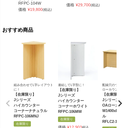
価格
¥
RFPC-104W
価格
¥
29,700
(税込)
価格
¥
19,800
(税込)
おすすめ商品
組み合わせてL字レイアウト
連結してL字型に！
配線穴のついた幅1
に！
【在庫限り】
ローカウンター
【在庫限り】
【在庫限り品
Jシリーズ
Jシリーズ
Jシリーズ
ハイカウンター
ハイカウンター
OAローカウン
コーナーホワイト
コーナーナチュラル
W1400xD60
RFPC-106MW
RFPC-106MNJ
ル
在庫限り
RFLC2-1460NJ
在庫限り
価格
¥
12,903
税込