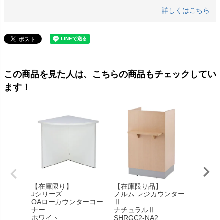
詳しくはこちら
この商品を見た人は、こちらの商品もチェックしてい
ます！
【在庫限り】
【在庫限り品】
【在庫
Jシリーズ
ノルム レジカウンター
ノルム
OAローカウンターコー
Ⅱ
コーナ
ナー
ナチュラルⅡ
Z-SHH
ホワイト
SHRGC2-NA2