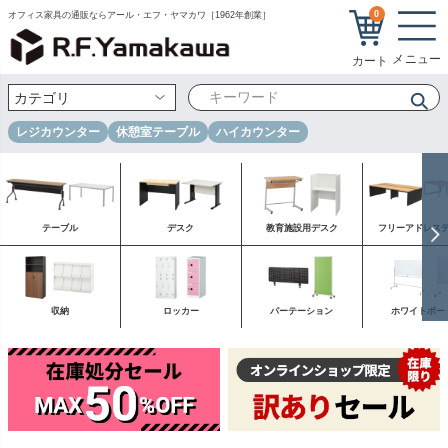
0
オフィス家具の通販ならアール・エフ・ヤマカワ［1962年創業］
レジカウンター
休憩室テーブル
ハイカウンター
テーブル
デスク
教育施設用デスク
フリーアドレス
収納
ロッカー
パーテーション
ホワイトボー