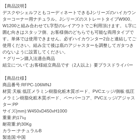
【商品説明】
デスクやシェルフともコーディネートできるJシリーズのハイカウン
ターコーナー用ナチュラル。JシリーズのストレートタイプW900、
W1200と組み合わせてL字型のレイアウトでご利用頂けます。 L字に
囲む向きはスタッフ側、お客様側のどちらでも可能な両用タイプで
す。単体では使用できません。必ずハイカウンター2台と連結してご
使用ください。組み立て後は底のアジャスターを調整してガタつき
のないように設置してください。
＊グリーン購入法適合商品
組立について:お客様組立商品です（2人以上）要プラスドライバー
【商品仕様】
商品番号:RFPC-106MNJ
材質:天板:低圧メラミン樹脂化粧木質ボード、PVCエッジ/側板:低圧
メラミン樹脂化粧木質ボード、ペーパーコア、PVCエッジ/アジャス
ター:PP
サイズ(mm):W450xD450xH1000
重量:約17㎏
耐荷重:約30Kg
カラー:ナチュラルB
製造国:中国