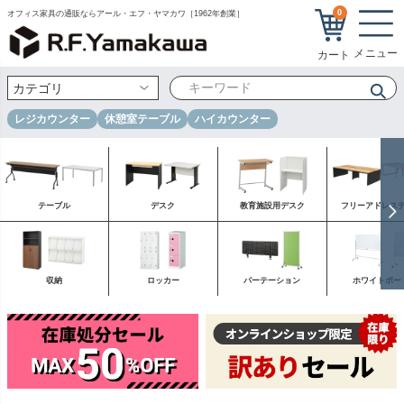
0
オフィス家具の通販ならアール・エフ・ヤマカワ［1962年創業］
レジカウンター
休憩室テーブル
ハイカウンター
テーブル
デスク
教育施設用デスク
フリーアドレス
収納
ロッカー
パーテーション
ホワイトボー