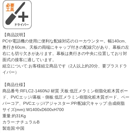
【商品説明】
PCや電話機の使用に便利な配線対応のローカウンター。幅140cm、
奥行き60cm、天板の両端にキャップ付きの配線穴があり、幕板の左
右にも切り欠きがあります。幕板は奥行きの中央に位置しており対
面式の接客に適しています。
組立について:お客様組立商品です（2人以上約20分、要プラスドラ
イバー）
【商品仕様】
商品番号:RFLC2-1460NJ 材質 天板:低圧メラミン樹脂化粧木質ボー
ド、PVCエッジ/幕板・側板:低圧メラミン樹脂化粧木質ボード、ペー
パーコア、PVCエッジ/アジャスター:PP/配線穴キャップ:合成樹脂
サイズ(mm):W1400xD600xH700
重量:約31Kg
カラー:ナチュラルB
製造国:中国