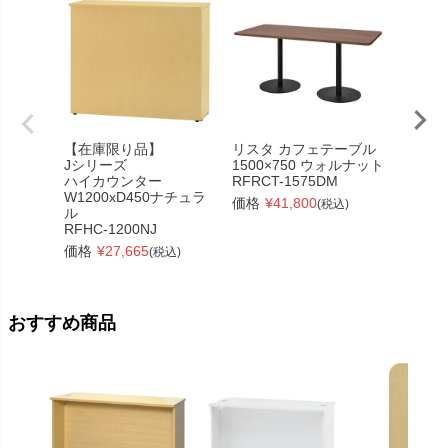
【在庫限り品】
リスタ カフェテーブル
【在庫
Jシリーズ
1500×750 ウォルナット
Jシリ
ハイカウンター
RFRCT-1575DM
ローカ
W1200xD450ナチュラ
W750×
価格
¥
41,800
(税込)
ル
ラル
RFHC-1200NJ
RFLC2
価格
¥
27,665
価格
¥
(税込)
おすすめ商品