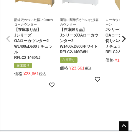
配線穴のついた幅140cmの
両端に配線穴がついた接客
ローカウンター専
ローカウンター
カウンター
ーン
【在庫限り品】
【在庫限り品】
Jシリーズ
Jシリーズ
JシリーズOAローカウ
OAローカウン
OAローカウンター2
ンター2
切りパネル
W1400xD600ナチュラ
W1400xD600ホワイト
ナチュラル
ル
RFLC2-1460WH
RFLC2-SCR-N
RFLC2-1460NJ
価格
¥
10,901
在庫限り
在庫限り
価格
¥
23,661
税込
価格
¥
23,661
税込