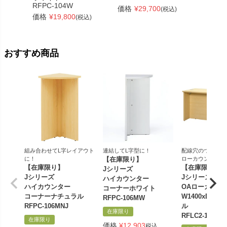
価格
¥
RFPC-104W
価格
¥
29,700
(税込)
価格
¥
19,800
(税込)
おすすめ商品
組み合わせてL字レイアウト
連結してL字型に！
配線穴のついた幅1
に！
【在庫限り】
ローカウンター
【在庫限り】
【在庫限り品
Jシリーズ
Jシリーズ
Jシリーズ
ハイカウンター
ハイカウンター
OAローカウン
コーナーホワイト
コーナーナチュラル
W1400xD60
RFPC-106MW
RFPC-106MNJ
ル
在庫限り
RFLC2-1460NJ
在庫限り
価格
¥
12,903
税込