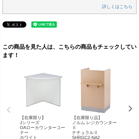
詳しくはこちら
この商品を見た人は、こちらの商品もチェックしてい
ます！
【在庫限り】
【在庫限り品】
【在庫
Jシリーズ
ノルム レジカウンター
ノルム
OAローカウンターコー
Ⅱ
コーナ
ナー
ナチュラルⅡ
Z-SHH
ホワイト
SHRGC2-NA2