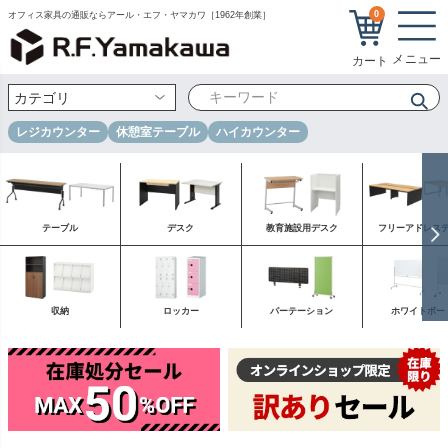
0
オフィス家具の通販ならアール・エフ・ヤマカワ［1962年創業］
レジカウンター
休憩室テーブル
ハイカウンター
テーブル
デスク
教育施設用デスク
フリーアドレス
収納
ロッカー
パーテーション
ホワイトボー