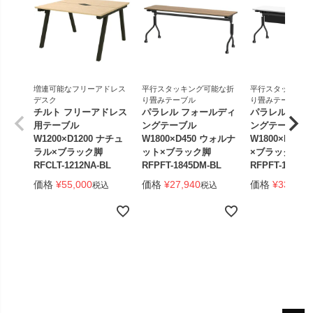
増連可能なフリーアドレス
平行スタッキング可能な折
平行スタッキング
デスク
り畳みテーブル
り畳みテーブル
チルト フリーアドレス
パラレル フォールディ
パラレル フォ
用テーブル
ングテーブル
ングテーブル
W1200×D1200 ナチュ
W1800×D450 ウォルナ
W1800×D450
ラル×ブラック脚
ット×ブラック脚
×ブラック脚 
RFCLT-1212NA-BL
RFPFT-1845DM-BL
RFPFT-1845W
価格
¥
55,000
価格
¥
27,940
価格
¥
33,440
税込
税込