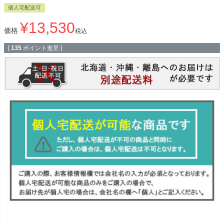
個人宅配送可
¥
13,530
価格
税込
[
135
ポイント進呈 ]