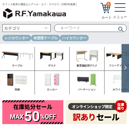
0
オフィス家具の通販ならアール・エフ・ヤマカワ［1962年創業］
レジカウンター
休憩室テーブル
ハイカウンター
テーブル
デスク
教育施設用デスク
フリーアドレス
収納
ロッカー
パーテーション
ホワイトボー