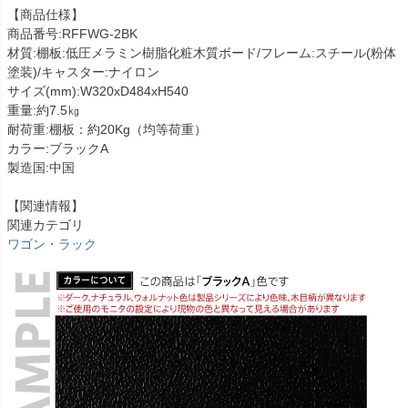
【商品仕様】
商品番号:RFFWG-2BK
材質:棚板:低圧メラミン樹脂化粧木質ボード/フレーム:スチール(粉体
塗装)/キャスター:ナイロン
サイズ(mm):W320xD484xH540
重量:約7.5㎏
耐荷重:棚板：約20Kg（均等荷重）
カラー:ブラックA
製造国:中国
【関連情報】
関連カテゴリ
ワゴン・ラック