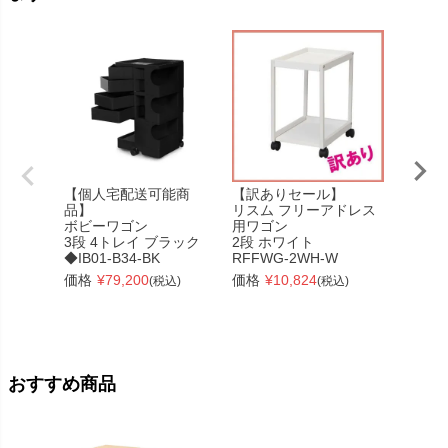
【個人宅配送可能商
【訳ありセール】
【個人
品】
リスム フリーアドレス
品】
ボビーワゴン
用ワゴン
ボビー
3段 4トレイ ブラック
2段 ホワイト
3段 5
◆IB01-B34-BK
RFFWG-2WH-W
◆IB01-
価格
¥
79,200
価格
¥
10,824
価格
¥
(税込)
(税込)
おすすめ商品