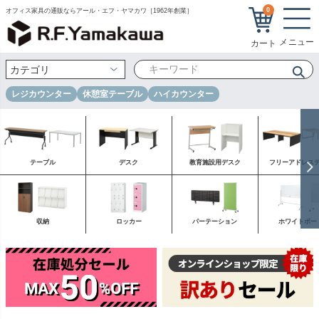
0
オフィス家具の通販ならアール・エフ・ヤマカワ［1962年創業］
レジカウンター
休憩室テーブル
ハイカウンター
テーブル
デスク
教育施設用デスク
フリーアドレス
収納
ロッカー
パーテーション
ホワイトボー