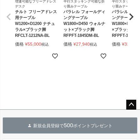
増連可能なフリーアドレス
平行スタッキング可能な折
平行スタッキング
デスク
り畳みテーブル
り畳みテーブル
チルト フリーアドレス
パラレル フォールディ
パラレル フォ
用テーブル
ングテーブル
ングテーブル
W1200×D1200 ナチュ
W1800×D450 ウォルナ
W1800×D450
ラル×ブラック脚
ット×ブラック脚
×ブラック脚 
RFCLT-1212NA-BL
RFPFT-1845DM-BL
RFPFT-1845W
価格
¥
55,000
価格
¥
27,940
価格
¥
33,440
税込
税込
ペー
ジト
500
新規会員登録で
ポイントプレゼント
ップ
へ