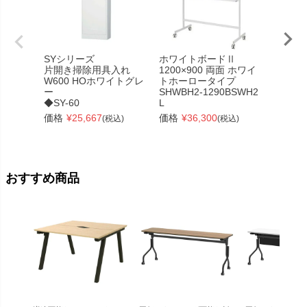
SYシリーズ
ホワイトボードⅡ
リスム
片開き掃除用具入れ
1200×900 両面 ホワイ
ーブル
W600 HOホワイトグレ
トホーロータイプ
W180
ー
SHWBH2-1290BSWH2
ットx
◆SY-60
L
4ヶ口
RFFMT
価格
¥
25,667
価格
¥
36,300
(税込)
(税込)
価格
¥
おすすめ商品