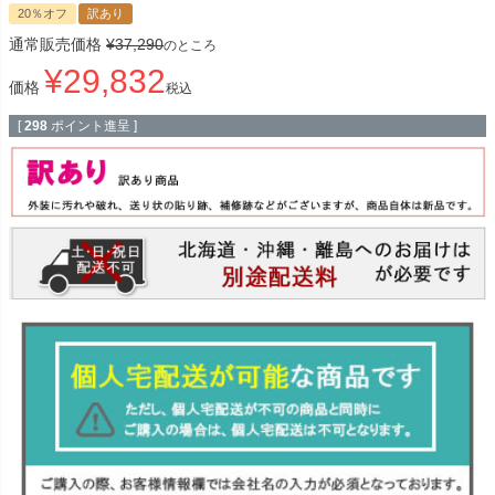
20％オフ
訳あり
通常販売価格
¥
37,290
のところ
¥
29,832
価格
税込
[
298
ポイント進呈 ]