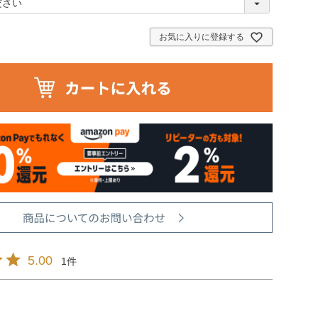
必
須
)
お気に入りに登録する
5.00
1