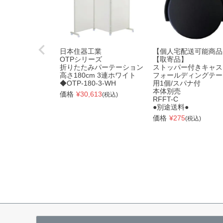
日本住器工業
【個人宅配送可能商品
OTPシリーズ
【取寄品】
折りたたみパーテーション
ストッパー付きキャス
高さ180cm 3連ホワイト
フォールディングテー
◆OTP-180-3-WH
用1個/スパナ付
本体別売
価格
¥
30,613
(税込)
RFFT-C
●別途送料●
価格
¥
275
(税込)