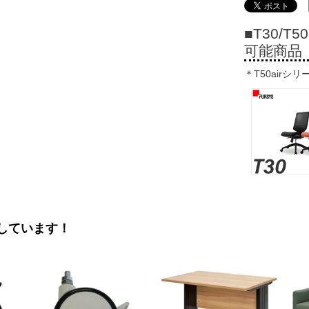
■T30/
可能商品
＊T50airシ
しています！