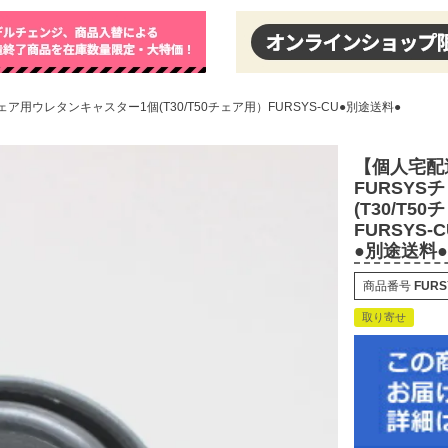
用ウレタンキャスター1個(T30/T50チェア用）FURSYS-CU●別途送料●
【個人宅配
FURSY
(T30/T5
FURSYS-C
●別途送料●
商品番号
FURS
取り寄せ