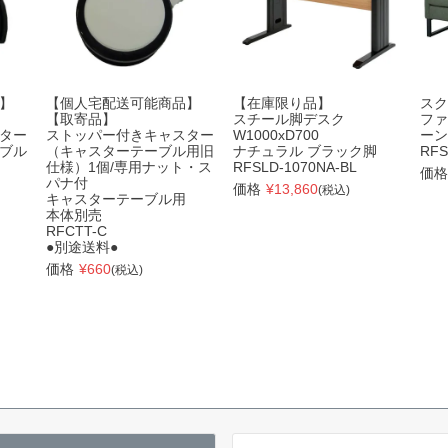
】
【個人宅配送可能商品】
【在庫限り品】
スク
【取寄品】
スチール脚デスク
ファ
ター
ストッパー付きキャスター
W1000xD700
ーン
ブル
（キャスターテーブル用旧
ナチュラル ブラック脚
RFS
仕様）1個/専用ナット・ス
RFSLD-1070NA-BL
価格
パナ付
価格
¥
13,860
(税込)
キャスターテーブル用
本体別売
RFCTT-C
●別途送料●
価格
¥
660
(税込)