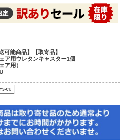
送可能商品】【取寄品】
Sチェア用ウレタンキャスター1個
0チェア用）
U
YS-CU