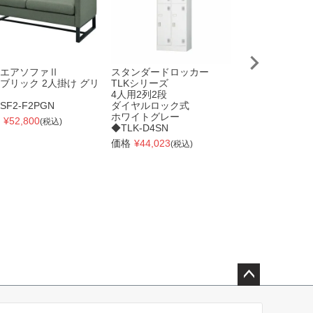
エアソファⅡ
スタンダードロッカー
【個人宅配送可
ブリック 2人掛け グリ
TLKシリーズ
【取寄品】
4人用2列2段
ストッパー付き
SF2-F2PGN
ダイヤルロック式
（キャスターテ
ホワイトグレー
仕様） 1個 /
¥
52,800
(税込)
◆TLK-D4SN
スパナ付
キャスターテー
価格
¥
44,023
(税込)
本体別売
RFCTT-C-N
【送料別途】【
価格
¥
660
(税込)
ペー
ジト