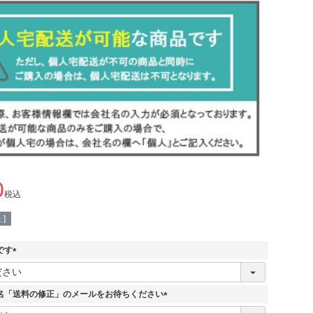
0
税込
]
です
(
必
須
名「送料の修正」のメールをお待ちください
)
(