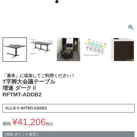
「基本」に追加してご利用ください！
T字脚大会議テーブル
増連 ダークⅡ
RFTMT-ADDB2
商品番号
RFTMT-ADDB2
¥
41,206
価格
税込
[
412
ポイント進呈 ]