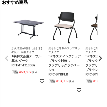
おすすめ商品
永久増連が可能！足さばき
柔らかな印象のファブリッ
柔らかな印象のフ
の良いT字脚タイプ
クタイプ
クタイプ
T字脚大会議テーブル
SYネスティングチェア
SYネスティン
基本 ダークⅡ
ブラック肘無し
ブラック肘無
RFTMT-1310DB2
ファブリックラテベー
ファブリック
ジュ
ブラウン
価格
¥
59,807
税込
RFC-SYBFLB
RFC-SYBFCB
価格
¥
13,992
価格
¥
13,992
税込