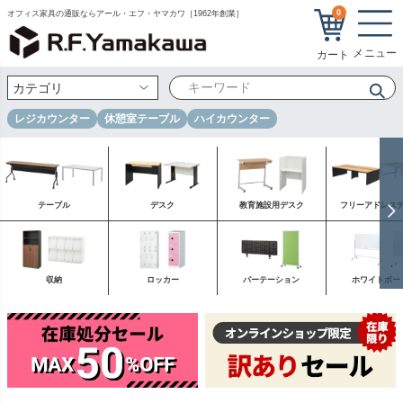
0
オフィス家具の通販ならアール・エフ・ヤマカワ［1962年創業］
レジカウンター
休憩室テーブル
ハイカウンター
テーブル
デスク
教育施設用デスク
フリーアドレス
収納
ロッカー
パーテーション
ホワイトボー