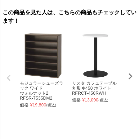
この商品を見た人は、こちらの商品もチェックしてい
ます！
モジュラーシューズラ
リスタ カフェテーブル
簡易折
ック ワイド
丸形 Φ450 ホワイト
リーン
ウォルナット2
RFRCT-450RWH
ブルー
RFSR-7535DM2
◆TRI-1
価格
¥
13,090
(税込)
価格
¥
19,800
価格
¥
(税込)