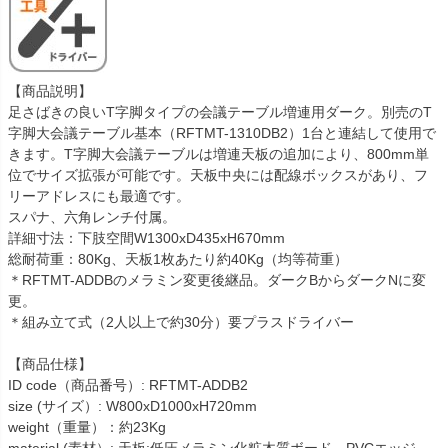
【商品説明】
足さばきの良いT字脚タイプの会議テーブル増連用ダーク。別売のT
字脚大会議テーブル基本（RFTMT-1310DB2）1台と連結して使用で
きます。T字脚大会議テーブルは増連天板の追加により、800mm単
位でサイズ拡張が可能です。天板中央には配線ボックスがあり、フ
リーアドレスにも最適です。
スパナ、六角レンチ付属。
詳細寸法：下肢空間W1300xD435xH670mm
総耐荷重：80Kg、天板1枚あたり約40Kg（均等荷重）
＊RFTMT-ADDBのメラミン変更後継品。ダークBからダークNに変
更。
＊組み立て式（2人以上で約30分）要プラスドライバー
【商品仕様】
ID code（商品番号）: RFTMT-ADDB2
size (サイズ）: W800xD1000xH720mm
weight（重量）：約23Kg