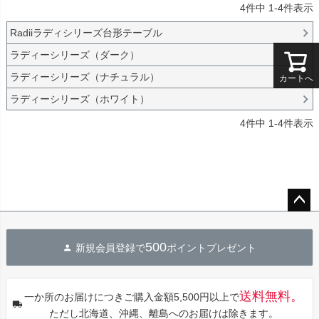
4
件中
1
-
4
件表示
Radiiラディシリーズ台形テーブル
ラディーシリーズ（ダーク）
ラディーシリーズ（ナチュラル）
カートへ
ラディーシリーズ（ホワイト）
4
件中
1
-
4
件表示
ペー
ジト
500
新規会員登録で
ポイントプレゼント
ップ
へ
送料無料。
一か所のお届けにつきご購入金額5,500円以上で
ただし北海道、沖縄、離島へのお届けは除きます。