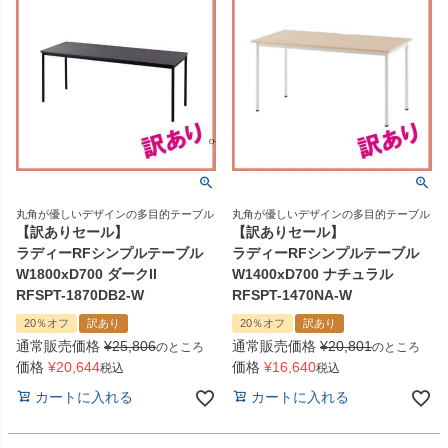
丸角が優しいデザインの多目的テーブル
丸角が優しいデザインの多目的テーブル
【訳ありセール】
【訳ありセール】
ラディーRFシンプルテーブル
ラディーRFシンプルテーブル
W1800xD700 ダークII
W1400xD700 ナチュラル
RFSPT-1870DB2-W
RFSPT-1470NA-W
20％オフ
訳あり
20％オフ
訳あり
通常販売価格
¥
25,806
通常販売価格
¥
20,801
のところ
のところ
価格
¥
20,644
価格
¥
16,640
税込
税込
カートに入れる
カートに入れる