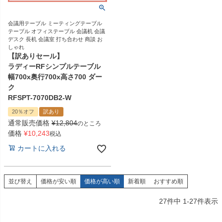
会議用テーブル ミーティングテーブル
テーブル オフィステーブル 会議机 会議
デスク 長机 会議室 打ち合わせ 商談 お
しゃれ
【訳ありセール】
ラディーRFシンプルテーブル
幅700x奥行700x高さ700 ダー
ク
RFSPT-7070DB2-W
20％オフ
訳あり
通常販売価格
¥
12,804
のところ
価格
¥
10,243
税込
カートに入れる
並び替え
価格が安い順
価格が高い順
新着順
おすすめ順
27
件中
1
-
27
件表示