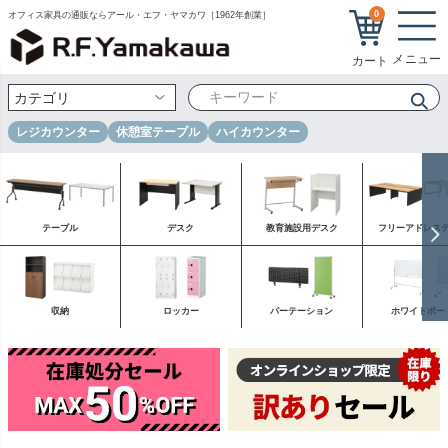
0
オフィス家具の通販ならアール・エフ・ヤマカワ［1962年創業］
レジカウンター
休憩室テーブル
ハイカウンター
テーブル
デスク
教育施設用デスク
フリーアドレス
収納
ロッカー
パーテーション
ホワイトボー