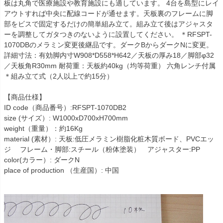
板は丸角で医療施設や教育施設にも適しています。 4台を島型にレイ
アウトすれば中央に配線コードが通せます。天板裏のフレームに脚
部をビスで固定するだけの簡単組み立て。組み立て後はアジャスタ
ーを調整してガタつきのないように設置してください。 ＊RFSPT-
1070DBのメラミン変更後継品です。ダークBからダークNに変更。
詳細寸法：有効脚内寸W908*D558*H642／天板の厚み18／脚部φ32
／天板角R30mm 耐荷重：天板約40kg（均等荷重） 六角レンチ付属
＊組み立て式（2人以上で約15分）
【商品仕様】
ID code（商品番号）:RFSPT-1070DB2
size (サイズ）: W1000xD700xH700mm
weight（重量）：約16Kg
material (素材）: 天板:低圧メラミン樹脂化粧木質ボード、PVCエッ
ジ フレーム・脚部:スチール（粉体塗装） アジャスター:PP
color(カラー）: ダークN
place of production （生産国）: 中国