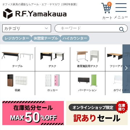
0
オフィス家具の通販ならアール・エフ・ヤマカワ［1962年創業］
レジカウンター
休憩室テーブル
ハイカウンター
テーブル
デスク
教育施設用デスク
フリーアドレス
収納
ロッカー
パーテーション
ホワイトボー