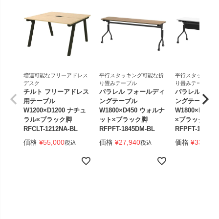
増連可能なフリーアドレス
平行スタッキング可能な折
平行スタッキング
デスク
り畳みテーブル
り畳みテーブル
チルト フリーアドレス
パラレル フォールディ
パラレル フォ
用テーブル
ングテーブル
ングテーブル
W1200×D1200 ナチュ
W1800×D450 ウォルナ
W1800×D450
ラル×ブラック脚
ット×ブラック脚
×ブラック脚 
RFCLT-1212NA-BL
RFPFT-1845DM-BL
RFPFT-1845W
価格
¥
55,000
価格
¥
27,940
価格
¥
33,440
税込
税込