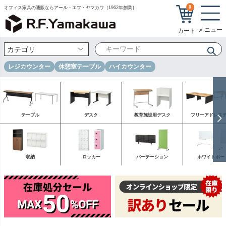
0
オフィス家具の通販ならアール・エフ・ヤマカワ［1962年創業］
レジカウンター
休憩室テーブル
ハイカウンター
テーブル
デスク
教育施設用デスク
フリーアドレス
収納
ロッカー
パーテーション
ホワイトボー