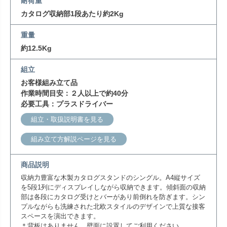
耐荷重
カタログ収納部1段あたり約2Kg
重量
約12.5Kg
組立
お客様組み立て品
作業時間目安：２人以上で約40分
必要工具：プラスドライバー
組立・取扱説明書を見る
組み立て方解説ページを見る
商品説明
収納力豊富な木製カタログスタンドのシングル。A4縦サイズ
を5段1列にディスプレイしながら収納できます。傾斜面の収納
部は各段にカタログ受けとバーがあり前倒れを防ぎます。シン
プルながらも洗練された北欧スタイルのデザインで上質な接客
スペースを演出できます。
＊背板はありません。壁面に設置してご利用ください