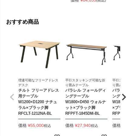
価格
¥
84,035
価格
¥
19
(税込)
おすすめ商品
増連可能なフリーアドレス
平行スタッキング可能な折
平行スタッキン
デスク
り畳みテーブル
り畳みテーブル
チルト フリーアドレス
パラレル フォールディ
パラレル フ
用テーブル
ングテーブル
ングテーブル
W1200×D1200 ナチュ
W1800×D450 ウォルナ
W1800×D4
ラル×ブラック脚
ット×ブラック脚
×ブラック脚
RFCLT-1212NA-BL
RFPFT-1845DM-BL
RFPFT-184
価格
¥
55,000
価格
¥
27,940
価格
¥
33,44
税込
税込