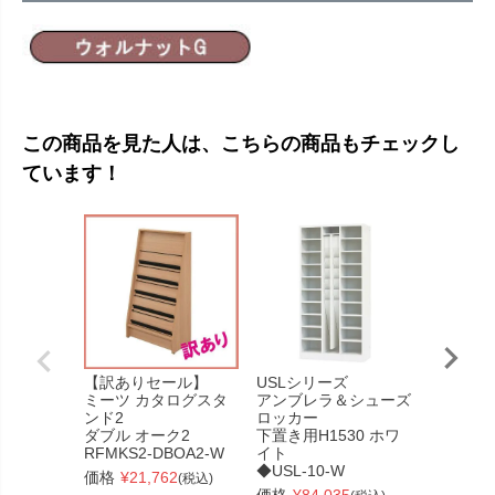
この商品を見た人は、こちらの商品もチェックし
ています！
【訳ありセール】
USLシリーズ
【個人宅
ミーツ カタログスタ
アンブレラ＆シューズ
品】
ンド2
ロッカー
カフェス
ダブル オーク2
下置き用H1530 ホワ
ワゴン
RFMKS2-DBOA2-W
イト
ナチュラ
◆USL-10-W
RFCFWG
価格
¥
21,762
(税込)