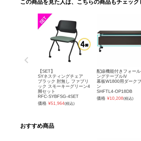
この商品を見た人は、こちらの商品もチェック
【SET】
配線機能付きフォール
SYネスティングチェア
ングテーブルⅣ
ブラック 肘無し ファブリ
幕板W1800用ダーク
ック スモーキーグリーン4
ン
脚セット
SHFTL4-OP18DB
RFC-SYBFSG-4SET
価格
¥
10,208
(税込)
価格
¥
51,964
(税込)
おすすめ商品