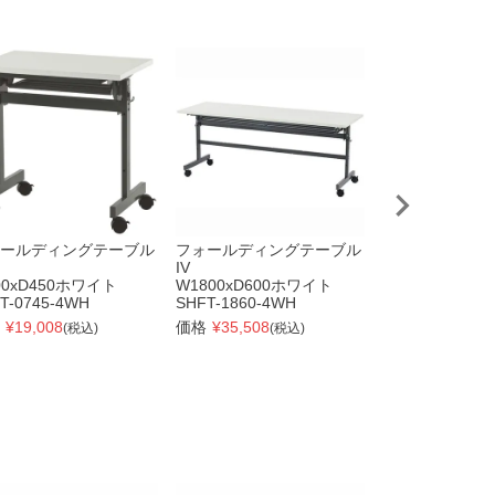
ールディングテーブル
フォールディングテーブル
配線機能付きフ
IV
ングテーブルⅣ
00xD450ホワイト
W1800xD600ホワイト
W1800xD45
T-0745-4WH
SHFT-1860-4WH
ン
SHFTL4-1845D
¥
19,008
価格
¥
35,508
(税込)
(税込)
価格
¥
34,804
(税