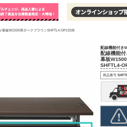
W1500用ダークブラウンSHFTL4-OP15DB
配線機能付きW
配線機能付
幕板W15
SHFTL4-O
商品番号
SHFT