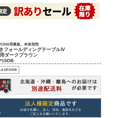
1500用幕板。本体別売
きフォールディングテーブルⅣ
00用ダークブラウン
P15DB
L4-OP15DB