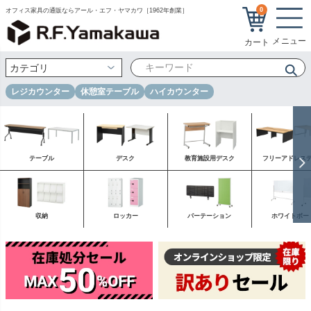
0
オフィス家具の通販ならアール・エフ・ヤマカワ［1962年創業］
レジカウンター
休憩室テーブル
ハイカウンター
テーブル
デスク
教育施設用デスク
フリーアドレス
収納
ロッカー
パーテーション
ホワイトボー