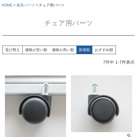
HOME
家具パーツ
チェア用パーツ
チェア用パーツ
並び替え
価格が安い順
価格が高い順
新着順
おすすめ順
7
件中
1
-
7
件表示