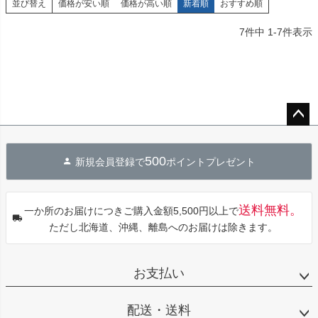
並び替え
価格が安い順
価格が高い順
新着順
おすすめ順
7
件中
1
-
7
件表示
ペー
ジト
500
新規会員登録で
ポイントプレゼント
ップ
へ
送料無料。
一か所のお届けにつきご購入金額5,500円以上で
ただし北海道、沖縄、離島へのお届けは除きます。
お支払い
配送・送料