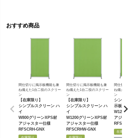
おすすめ商品
間仕切りに掲示板機能も兼
間仕切りに掲示板機能も兼
間仕切りに掲示
ね備えた1台二役のスクリー
ね備えた1台二役のスクリー
ね備えた1台二
ン
ン
ン
【在庫限り】
【在庫限り】
シンプルスク
シンプルスクリーン ハ
シンプルスクリーン ハ
示板
イ
イ
W1200グリ
W800グリーンXPS材
W1200グリーンXPS材
アジャスター
アジャスター仕様
アジャスター仕様
RFSCR-GN
RFSCRH-GNX
RFSCRHW-GNX
在庫限り
在庫限り
在庫限り