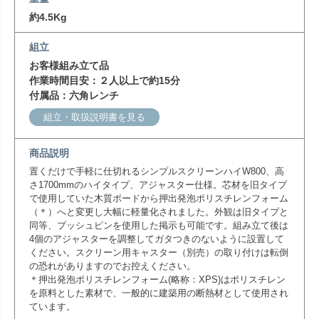
約4.5Kg
組立
お客様組み立て品
作業時間目安：２人以上で約15分
付属品：六角レンチ
組立・取扱説明書を見る
商品説明
置くだけで手軽に仕切れるシンプルスクリーンハイW800、高
さ1700mmのハイタイプ、アジャスター仕様。芯材を旧タイプ
で使用していた木質ボードから押出発泡ポリスチレンフォーム
（＊）へと変更し大幅に軽量化されました。外観は旧タイプと
同等、プッシュピンを使用した掲示も可能です。組み立て後は
4個のアジャスターを調整してガタつきのないように設置して
ください。スクリーン用キャスター（別売）の取り付けは転倒
の恐れがありますのでお控えください。
＊押出発泡ポリスチレンフォーム(略称：XPS)はポリスチレン
を原料とした素材で、一般的に建築用の断熱材として使用され
ています。