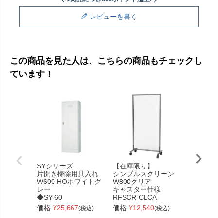
レビューを書く
この商品を見た人は、こちらの商品もチェックし
ています！
シンプル
示板
W800グ
SYシリーズ
【在庫限り】
キャスタ
片開き掃除用具入れ
シンプルスクリーン
RFSCR-
W600 HOホワイトグ
W800クリア
価格
¥
23
レー
キャスター仕様
◆SY-60
RFSCR-CLCA
価格
¥
25,667
価格
¥
12,540
(税込)
(税込)