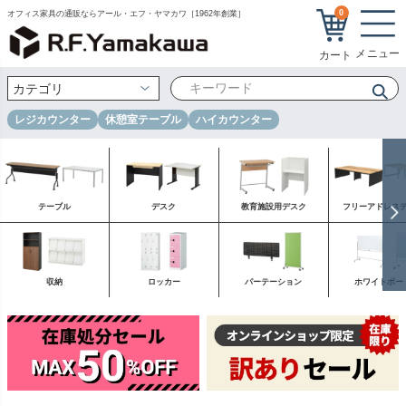
0
オフィス家具の通販ならアール・エフ・ヤマカワ［1962年創業］
レジカウンター
休憩室テーブル
ハイカウンター
テーブル
デスク
教育施設用デスク
フリーアドレス
収納
ロッカー
パーテーション
ホワイトボー