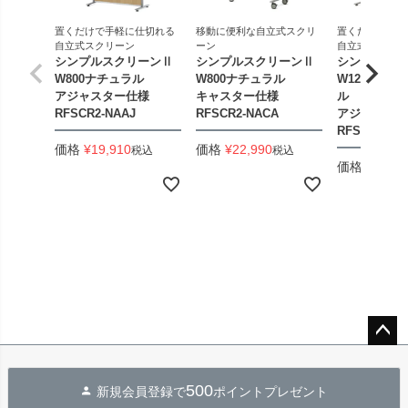
置くだけで手軽に仕切れる
移動に便利な自立式スクリ
置くだけで手軽
自立式スクリーン
ーン
自立式スクリー
シンプルスクリーンⅡ
シンプルスクリーンⅡ
シンプルスク
W800ナチュラル
W800ナチュラル
W1200ワイ
アジャスター仕様
キャスター仕様
ル
RFSCR2-NAAJ
RFSCR2-NACA
アジャスター
RFSCR2-NA
価格
¥
19,910
価格
¥
22,990
税込
税込
価格
¥
22,90
ペー
ジト
500
新規会員登録で
ポイントプレゼント
ップ