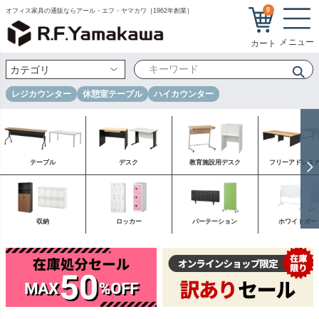
0
オフィス家具の通販ならアール・エフ・ヤマカワ［1962年創業］
レジカウンター
休憩室テーブル
ハイカウンター
テーブル
デスク
教育施設用デスク
フリーアドレス
収納
ロッカー
パーテーション
ホワイトボー