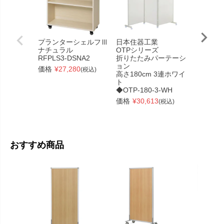
プランターシェルフⅢ
日本住器工業
ユニット
ナチュラル
OTPシリーズ
ル
RFPLS3-DSNA2
折りたたみパーテーシ
W2400×
ョン
ローズ
価格
¥
27,280
(税込)
高さ180cm 3連ホワイ
RFPC-20
ト
価格
¥
64
◆OTP-180-3-WH
価格
¥
30,613
(税込)
おすすめ商品