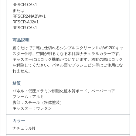
RFSCR-CA×1
または
RFSCR2-NABW×1
RFSCR-AJ2×1
RFSCR-CA×1
商品説明
置くだけで手軽に仕切れるシンプルスクリーンⅡのW1200キャ
スター仕様。空間が明るくなる木目調ナチュラルカラーです。
キャスターにはロック機能がついています。移動の際はロック
を解除してください。パネル面でプッシュピン等はご使用にな
れません。
材質
パネル：低圧メラミン樹脂化粧木質ボード、ペーパーコア
フレーム：アルミ
脚部：スチール（粉体塗装）
キャスター：ウレタン
カラー
ナチュラルN