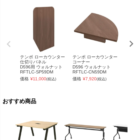
テンポ ローカウンター
テンポ ローカウンター
テンポ
仕切りパネル
コーナー
コーナ
D596用 ウォルナット
D596 ウォルナット
D596
RFTLC-SP59DM
RFTLC-CN59DM
RFTLC
価格
¥
11,000
価格
¥
7,920
価格
¥
(税込)
(税込)
おすすめ商品