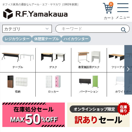
0
オフィス家具の通販ならアール・エフ・ヤマカワ［1962年創業］
レジカウンター
休憩室テーブル
ハイカウンター
テーブル
デスク
教育施設用デスク
フリーアドレス
収納
ロッカー
パーテーション
ホワイトボー