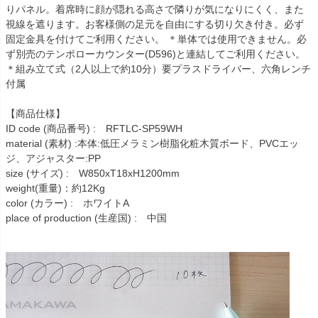
りパネル。着席時に顔が隠れる高さで隣りが気になりにくく、また
視線を遮ります。お客様側の足元を自由にする切り欠き付き。必ず
固定金具を付けてご利用ください。 ＊単体では使用できません。必
ず別売のテンポローカウンター(D596)と連結してご利用ください。
＊組み立て式（2人以上で約10分）要プラスドライバー、六角レンチ
付属
【商品仕様】
ID code (商品番号) : RFTLC-SP59WH
material (素材) :本体:低圧メラミン樹脂化粧木質ボード、PVCエッ
ジ、アジャスター:PP
size (サイズ) : W850xT18xH1200mm
weight(重量)：約12Kg
color (カラー) : ホワイトA
place of production (生産国) : 中国