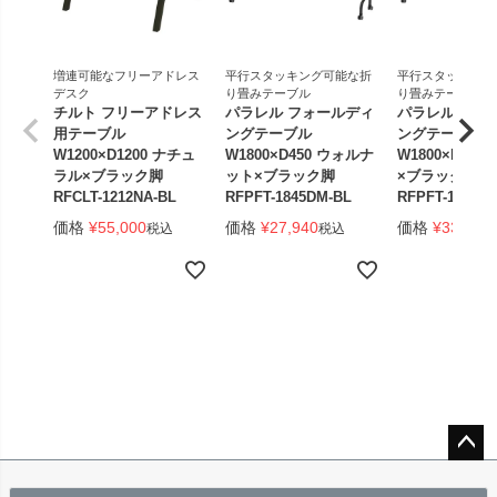
増連可能なフリーアドレス
平行スタッキング可能な折
平行スタッキング
デスク
り畳みテーブル
り畳みテーブル
チルト フリーアドレス
パラレル フォールディ
パラレル フォ
用テーブル
ングテーブル
ングテーブル
W1200×D1200 ナチュ
W1800×D450 ウォルナ
W1800×D450
ラル×ブラック脚
ット×ブラック脚
×ブラック脚 
RFCLT-1212NA-BL
RFPFT-1845DM-BL
RFPFT-1845W
価格
¥
55,000
価格
¥
27,940
価格
¥
33,440
税込
税込
ペー
ジト