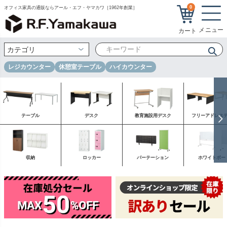
0
オフィス家具の通販ならアール・エフ・ヤマカワ［1962年創業］
レジカウンター
休憩室テーブル
ハイカウンター
テーブル
デスク
教育施設用デスク
フリーアドレス
収納
ロッカー
パーテーション
ホワイトボー