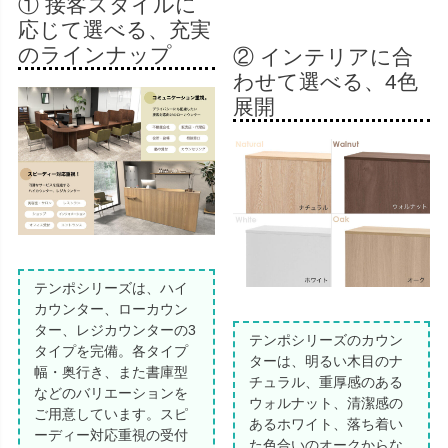
① 接客スタイルに
応じて選べる、充実
のラインナップ
② インテリアに合
わせて選べる、4色
展開
テンポシリーズは、ハイ
カウンター、ローカウン
ター、レジカウンターの3
テンポシリーズのカウン
タイプを完備。各タイプ
ターは、明るい木目のナ
幅・奥行き、また書庫型
チュラル、重厚感のある
などのバリエーションを
ウォルナット、清潔感の
ご用意しています。スピ
あるホワイト、落ち着い
ーディー対応重視の受付
た色合いのオークからな