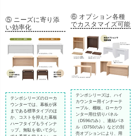
⑥ オプション各種
⑤ ニーズに寄り添
でカスタマイズ可能
い効率化
テンポシリーズは、ハイ
テンポシリーズのローカ
カウンター用インナーテ
ウンターでは、幕板が床
ーブル、棚板、ローカウ
まである標準タイプのほ
ンター用仕切りパネル
か、コストを抑えた幕板
（D596のみ）、連結パネ
ハーフタイプもラインナ
ル（D750のみ）などの別
ップ。無駄を省いて少し
売オプションにより、用