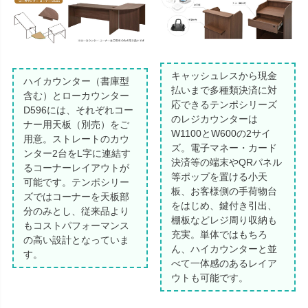
キャッシュレスから現金
ハイカウンター（書庫型
払いまで多種類決済に対
含む）とローカウンター
応できるテンポシリーズ
D596には、それぞれコー
のレジカウンターは
ナー用天板（別売）をご
W1100とW600の2サイ
用意。ストレートのカウ
ズ。電子マネー・カード
ンター2台をL字に連結す
決済等の端末やQRパネル
るコーナーレイアウトが
等ポップを置ける小天
可能です。テンポシリー
板、お客様側の手荷物台
ズではコーナーを天板部
をはじめ、鍵付き引出、
分のみとし、従来品より
棚板などレジ周り収納も
もコストパフォーマンス
充実。単体ではもちろ
の高い設計となっていま
ん、ハイカウンターと並
す。
べて一体感のあるレイア
ウトも可能です。