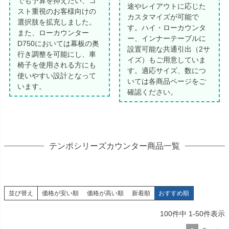
でも予算を抑えたい、コ
途やレイアウトに応じた
スト重視のお客様向けの
カスタマイズが可能で
選択肢を拡充しました。
す。ハイ・ローカウンタ
また、ローカウンター
ー、インナーテーブルに
D750においては幕板の奥
設置可能な共通引出（2サ
行き調整を可能にし、車
イズ）もご用意していま
椅子を使用される方にも
す。適応サイズ、数につ
使いやすい設計となって
いては各商品ページをご
います。
確認ください。
テンポシリーズカウンター商品一覧
並び替え
価格が安い順
価格が高い順
新着順
おすすめ順
100
件中
1
-
50
件表示