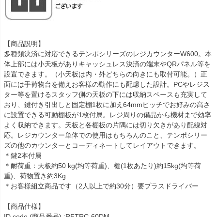
【商品説明】
多種類決済に対応できるテンポシリーズのレジカウンターW600。本
体上部には小天板がありキャッシュレス決済の端末やQRパネル等を
設置できます。（小天板は内・外どちらの向きにも取付可能。）正
面には手荷物台を備えお客様の動作にも配慮した設計。PCやレジス
ター等を置けるスタッフ側の天板の下には収納スペースも充実して
おり、鍵付き引出しと固定棚1枚に加え64mmピッチでお好みの高さ
に設置できる可動棚板が1枚付属。レジ周りの備品から機材まで効率
よく収納できます。天板と各棚板の片隅には切り欠きがあり配線対
応。レジカウンター単体での使用はもちろんのこと、テンポシリー
ズの他のカウンターとコーディネートしてレイアウトできます。
＊鍵2本付属
＊耐荷重：天板約50 kg(均等荷重)、棚(1枚あたり)約15kg(均等荷
重)、荷物置き約3Kg
＊お客様組立商品です（2人以上で約30分）要プラスドライバー
【商品仕様】
ID code (商品番号) :RFTRC-60DM