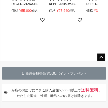
RFCLT-1212NA-BL
RFPFT-1845DM-BL
RFPFT-1845W
価格
¥
55,000
価格
¥
27,940
価格
¥
33,440
税込
税込
ペー
ジト
500
新規会員登録で
ポイントプレゼント
ップ
へ
送料無料。
一か所のお届けにつきご購入金額5,500円以上で
ただし北海道、沖縄、離島へのお届けは除きます。