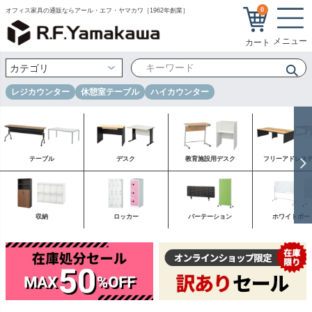
0
オフィス家具の通販ならアール・エフ・ヤマカワ［1962年創業］
レジカウンター
休憩室テーブル
ハイカウンター
テーブル
デスク
教育施設用デスク
フリーアドレス
収納
ロッカー
パーテーション
ホワイトボー