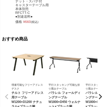
ナット・スパナ付
キャスターテーブル用
本体別売
RFCTT-C
●別途送料●
価格
¥
660
(税込)
おすすめ商品
増連可能なフリーアドレス
平行スタッキング可能な折
平行スタッキング
デスク
り畳みテーブル
り畳みテーブル
チルト フリーアドレス
パラレル フォールディ
パラレル フォ
用テーブル
ングテーブル
ングテーブル
W1200×D1200 ナチュ
W1800×D450 ウォルナ
W1800×D450
ラル×ブラック脚
ット×ブラック脚
×ブラック脚 