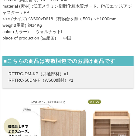
material (素材) :低圧メラミン樹脂化粧木質ボード、PVCエッジ/アジ
ャスター：PP
size (サイズ) :W600xD618（荷物台を除く500）xH1000mm
weight(重量):約34Kg
color (カラー) : ウォルナットI
place of production (生産国) : 中国
■こちらの商品は複数梱包でのお届け商品です
RFTRC-DM-KP（共通部材）×1
RFTRC-60DM-P（W600部材）×1