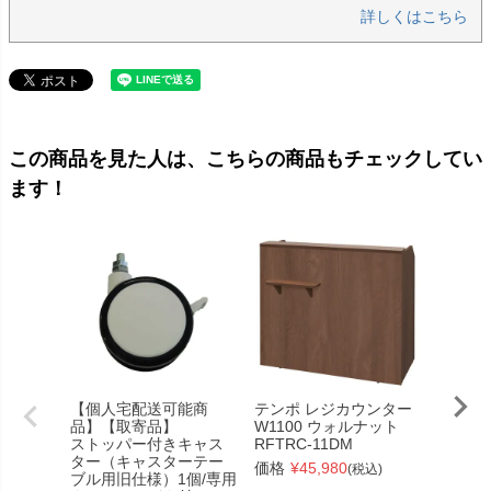
詳しくはこちら
この商品を見た人は、こちらの商品もチェックしてい
ます！
【個人宅配送可能商
テンポ レジカウンター
テンポ
品】【取寄品】
W1100 ウォルナット
W140
ストッパー付きキャス
RFTRC-11DM
ット
ター（キャスターテー
RFTLC
価格
¥
45,980
(税込)
ブル用旧仕様）1個/専用
価格
¥