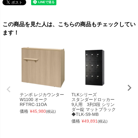
この商品を見た人は、こちらの商品もチェックしてい
ます！
テンポ レジカウンター
TLKシリーズ
【在庫
W1100 オーク
スタンダードロッカー
スチー
RFTRC-11OA
9人用 3列3段 シリン
W1000
ダー錠 マットブラック
ナチュ
価格
¥
45,980
(税込)
◆TLK-S9-MB
RFSLD
価格
¥
49,891
価格
¥
(税込)