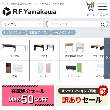
0
オフィス家具の通販ならアール・エフ・ヤマカワ［1962年創業］
レジカウンター
休憩室テーブル
ハイカウンター
テーブル
デスク
教育施設用デスク
フリーアドレス
収納
ロッカー
パーテーション
ホワイトボー