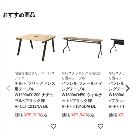
おすすめ商品
増連可能なフリーアドレス
平行スタッキング可能な折
平行スタッキング
デスク
り畳みテーブル
り畳みテーブル
チルト フリーアドレス
パラレル フォールディ
パラレル フォ
用テーブル
ングテーブル
ングテーブル
W1200×D1200 ナチュ
W1800×D450 ウォルナ
W1800×D450
ラル×ブラック脚
ット×ブラック脚
×ブラック脚 
RFCLT-1212NA-BL
RFPFT-1845DM-BL
RFPFT-1845W
価格
¥
55,000
価格
¥
27,940
価格
¥
33,440
税込
税込