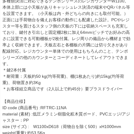
多種類決済に対応できるテンポシリーズのレジカウンターW1100。
本体上部には小天板がありキャッシュレス決済の端末やQRパネル等
を設置できます。（小天板は内・外どちらの向きにも取付可能。）
正面には手荷物台を備えお客様の動作にも配慮した設計。PCやレジ
スター等を置けるスタッフ側の天板の下には収納スペースも充実し
ており、鍵付き引出しと固定棚2枚に加え64mmピッチでお好みの高
さに設置できる可動棚板が2枚付属。レジ周りの備品から機材まで効
率よく収納できます。天板左右と各棚板の片隅には切り欠きがあり
配線対応。レジカウンター単体での使用はもちろんのこと、テンポ
シリーズの他のカウンターとコーディネートしてレイアウトできま
す。
＊鍵2本付属
＊耐荷重：天板約50 kg(均等荷重)、棚(1枚あたり)約15kg(均等荷
重)、荷物置き約3Kg
＊お客様組立商品です（2人以上で約45分）要プラスドライバー
【商品仕様】
ID code (商品番号) :RFTRC-11NA
material (素材) :低圧メラミン樹脂化粧木質ボード、PVCエッジ/アジ
ャスター：PP
size (サイズ) : W1100xD618（荷物台を除く500）xH1000mm
weight(重量):約53.5Kg