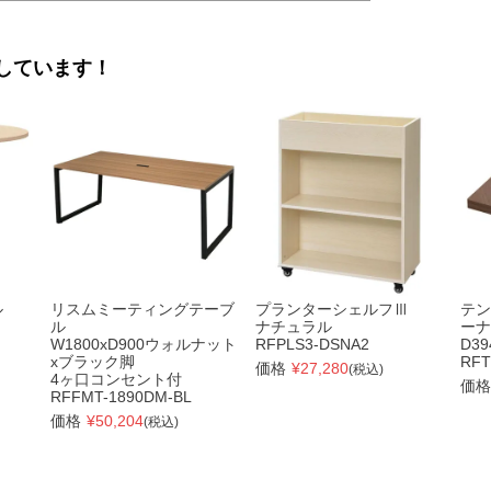
しています！
ル
リスムミーティングテーブ
プランターシェルフⅢ
テン
ル
ナチュラル
ーナ
W1800xD900ウォルナット
RFPLS3-DSNA2
D3
xブラック脚
RFT
価格
¥
27,280
(税込)
4ヶ口コンセント付
価格
RFFMT-1890DM-BL
価格
¥
50,204
(税込)