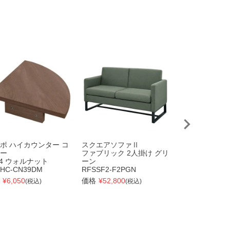
ポ ハイカウンター コ
スクエアソファⅡ
テンポ レジカ
ー
ファブリック 2人掛け グリ
W600 ウォル
94 ウォルナット
ーン
RFTRC-60DM
HC-CN39DM
RFSSF2-F2PGN
価格
¥
28,380
(税
¥
6,050
価格
¥
52,800
(税込)
(税込)